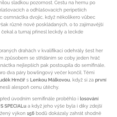
ilou sladkou pozornost. Cestu na hernu po
hlašovacích a odhlašovacích peripetiích
 osmnáctka dvojic, když několikero vůbec
 však různě nově poskládaných, o to zajímavější
ekal a turnaj přinesl leckdy a leckde
raných drahách v kvalifikaci odehrály šest her
m způsobem se střídáním se coby jeden hráč
áctka nejlepších pak postoupila do semifinále,
 pro dva páry bowlingový večer končil. Těmi
uděk Hrnčíř
s
Lenkou Málkovou
, když si za
první
esli alespoň cenu útěchy.
řed úvodním semifinále proběhlo i
losování
US SPECIALu
a když jeho výše byla i díky zdejší
ažený výkon
156
bodů dokázaly zahrát shodně