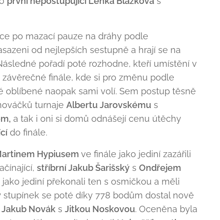
ko
první nepostupující Lenka Blažková
s
jice po mazací pauze na dráhy podle
asazeni od nejlepších sestupně a hrají se na
 Následné pořadí poté rozhodne, kteří umístění v
jí závěrečné finále, kde si pro změnu podle
vé oblíbené naopak sami volí. Sem postup těsně
nováčků turnaje
Albertu Jarovskému
s
em,
a tak i oni si domů odnášejí cenu útěchy
cí
do finále.
artinem Hypiusem
ve finále jako jediní zazářili
čínající,
stříbrní Jakub Šarišský
s
Ondřejem
ako jediní překonali ten s osmičkou a měli
ý
stupínek se poté díky 778 bodům dostal nově
r
Jakub Novák
s
Jitkou Noskovou
. Oceněna byla