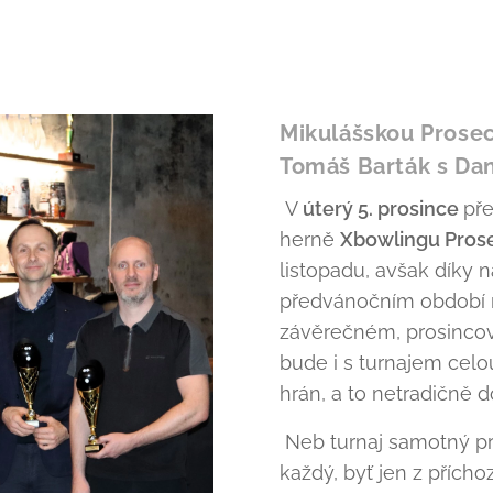
Mikulášskou Prose
Tomáš Barták s Da
V
úterý 5. prosince
pře
herně
Xbowlingu Pros
listopadu, avšak díky 
předvánočním období m
závěrečném, prosinco
bude i s turnajem celou
hrán, a to netradičně
Neb turnaj samotný pro
každý, byť jen z přícho