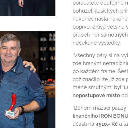
pořadatele doufejme m
bohužel klasických při
nakonec našla nakonec
poprvé, drtivá většina
průběh her samotných č
nečekané výsledky.
Všechny páry si na vyb
zde hraným netradiční
po každém frame. Šestn
což značilo, že již zde
méně smutnými byli
L
nepostupové místo
odn
Během mazací pauzy p
finančního IRON BON
účasti na
4510,- Kč
a t