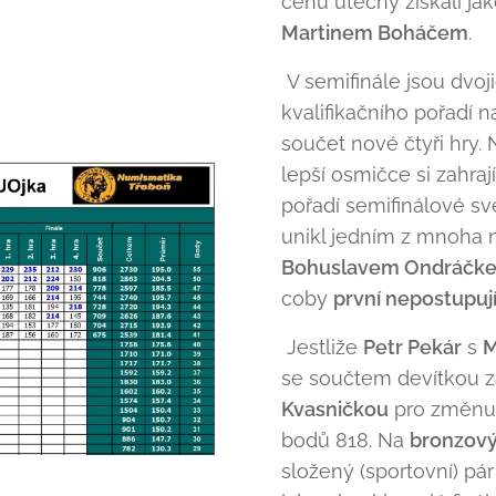
cenu útěchy získali ja
Martinem Boháčem
.
V semifinále jsou dvo
kvalifikačního pořadí n
součet nové čtyři hry.
lepší osmičce si zahra
pořadí semifinálové s
unikl jedním z mnoha 
Bohuslavem Ondráčk
coby
první nepostupují
Jestliže
Petr Pekár
s
M
se součtem devítkou za
Kvasničkou
pro změnu j
bodů 818. Na
bronzov
složený (sportovní) pá