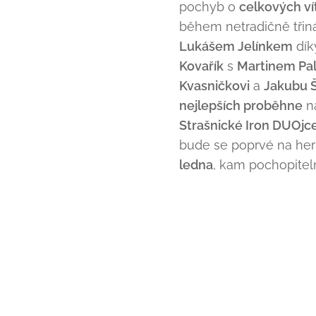
pochyb o
celkových ví
během netradičně třiná
Lukášem Jelínkem
dík
Kovařík
s
Martinem Pa
Kvasničkovi
a
Jakubu 
nejlepších proběhne
n
Strašnické Iron DUOjc
bude se poprvé na he
ledna
, kam pochopitel