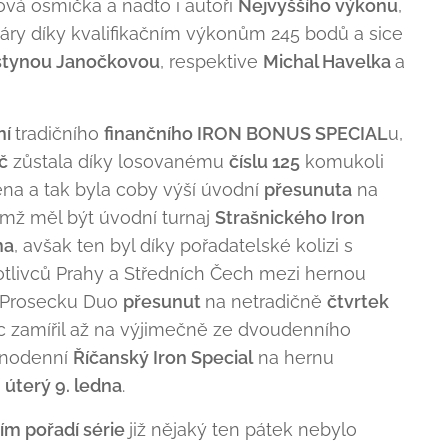
lová osmička a nadto i autoři
Nejvyššího výkonu
,
páry díky kvalifikačním výkonům 245 bodů a sice
stynou Janočkovou
, respektive
Michal Havelka
a
ní
tradičního
finančního IRON BONUS SPECIAL
u,
č
zůstala díky losovanému
číslu 125
komukoli
na a tak byla coby výší úvodní
přesunuta
na
jímž měl být úvodní turnaj
Strašnického Iron
na
, avšak ten byl díky pořadatelské kolizi s
otlivců Prahy a Středních Čech mezi hernou
a Prosecku Duo
přesunut
na netradičně
čtvrtek
c zamířil až na výjimečně ze dvoudenního
dnodenní
Říčanský Iron Special
na hernu
e
úterý 9. ledna
.
ím pořadí série
již nějaký ten pátek nebylo