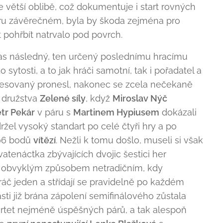
ále větší oblibě, což dokumentuje i start rovných
eru závěrečném, byla by škoda zejména pro
 pohřbít natrvalo pod povrch.
as následný, ten určený poslednímu hracímu
do sytosti, a to jak hráči samotní, tak i pořadatel a
eresovaný pronesl, nakonec se zcela nečekaně
 družstva
Zelené síly
, když
Miroslav Nýč
tr Pekár
v páru s
Martinem Hypiusem
dokázali
ržel vysoký standart po celé čtyři hry a po
06 bodů
vítězí
. Nežli k tomu došlo, museli si však
atenáctka zbývajících dvojic šestici her
zde obvyklým způsobem netradičním, kdy
ráč jeden a střídají se pravidelně po každém
sti již brána zápolení semifinálového zůstala
rtet nejméně úspěšných párů, a tak alespoň