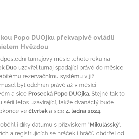
ckou Popo DUOjku překvapivě ovládli
nielem Hvězdou
dposlední turnajový měsíc tohoto roku na
ek Duo
uzavřel turnaj spadající právě do měsíce
nabitému rezervačnímu systému v již
usel být odehrán právě až v měsíci
vém a sice
Prosecká Popo DUOjka
. Stejně tak to
 sérii letos uzavírající, takže dvanáctý bude
 dokonce ve
čtvrtek
a sice
4. ledna 2024
.
běhl i díky datumu s přízviskem "
Mikulášský
",
zích a registrujících se hráček i hráčů obdržel od