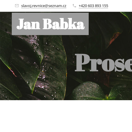
slavoj.revnice@seznam.cz
+420 603 893 155
Jan Babka
Pros