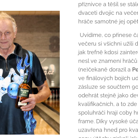
příznivce a těšil se st
dvaceti dvojic na več
hráče samotné jej opět
Uvidíme, co přinese č
večeru si všichni užili 
jak trefně kdosi zaint
nesl ve znamení hráčů
(ne)čekaně dorazil a
Pe
ve finálových bojích ud
zásluze se součtem 9
odehrát stejně jako dev
kvalifikačních, a to 
spoluhráči hrají coby h
frame. Díky vysoké úča
uzavřena hned pro kva