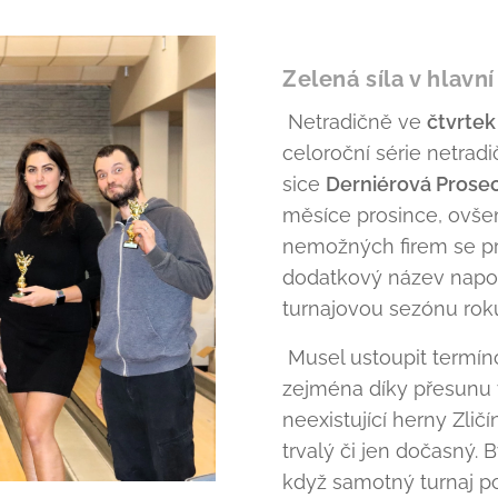
Zelená síla v hlav
Netradičně ve
čtvrtek
celoroční série netrad
sice
Derniérová Prose
měsíce prosince, ovše
nemožných firem se pro
dodatkový název napoví
turnajovou sezónu roku 
Musel ustoupit termí
zejména díky přesunu 
neexistující herny Zlič
trvalý či jen dočasný. B
když samotný turnaj p