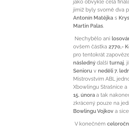
jako obvykle celá finá
jimiž byly svorně dva 
Antonín Matějka
s
Kry
Martin Palas
.
Nechybělo ani
losová
ovšem částka
2770,- K
pro tentokrát zapověze
následný
další
turnaj
, 
Senioru
v
neděli 7. led
Mistrovstvím ABL jedn
Xbowlingu Strašnice 
15. února
a tak nakone
zkrácený pouze na je
Bowlingu Vojkov
a sic
V konečném
celoročn