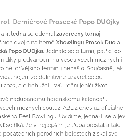
ní roli Derniérové Prosecké Popo DUOjky
a
4. ledna
se odehrál
závěrečný turnaj
ičních dvojic na herně
Xbowlingu Prosek Du
o
a
cká Popo DUOjka
. Jednalo se o turnaj patřící do
m díky předvánočnímu veselí všech možných i
 něj dřívějšího termínu nenašlo. Současně, jak
dá, nejen, že definitivně uzavřel celou
2023, ale bohužel i svůj roční jepičí život.
nově nadupanému herenskému kalendáři,
všech možných soutěží ABL z dnes už oficiálně
ínského Best Bowlingu. Uvidíme, jedná-li se o jev
yť se říká, že v nejlepším je třeba přestat a tak,
o počátečních porodních bolestech získal své