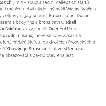
tězích
, jimiž v součtu sedmi nejlepších startů
cti měsíců nebyl nikdo jiný nežli
Václav Kváča
s
y celkovým 349 bodům.
Stříbrní
končí
Dušan
lasem
s body 332 a
bronz
patří
Ondřeji
Šarišskému
za 327 bodů.
Ocenění
těch
a
úvodním turnaji
nové sezóny, avšak na
e
, jenž přebírá štafetu do dvojicích Proseckých a
rně
Xbowlingu Strašnice
hrát ve
středu 24.
ně obsazovačka dávno otevřena jest.