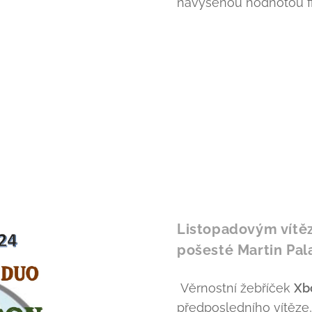
navýšenou hodnotou fi
Listopadovým vítě
pošesté Martin Pal
Věrnostní žebříček
Xb
předposledního vítěze