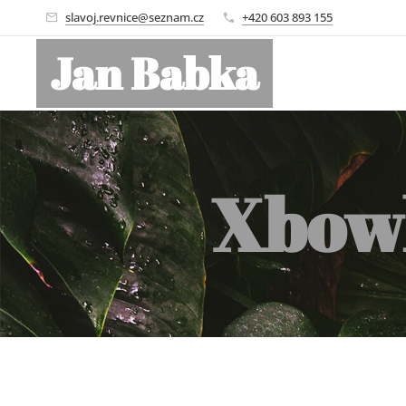
slavoj.revnice@seznam.cz
+420 603 893 155
Jan Babka
Xbowl