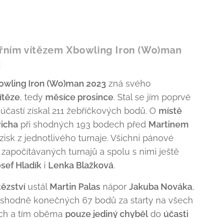
řním vítězem Xbowling Iron (Wo)man
c
owling Iron (Wo)man 2023
zná svého
ítěze
, tedy
měsíce prosince
. Stal se jím poprvé
účastí získal 211 žebříčkových bodů. O
místě
icha
při shodných 193 bodech před
Martinem
zisk z jednotlivého turnaje. Všichni pánové
 započítávaných turnajů a spolu s nimi ještě
sef Hladík
i
Lenka Blažková
.
tězství
ustál
Martin Palas
nápor
Jakuba Nováka
,
shodně konečných 67 bodů za starty na všech
ích a tím oběma
pouze jediný chyběl
do
účasti