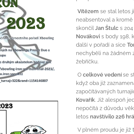
V
ítězem
se stal letos j
neabsentoval a krom
skončil
Jan Štulc
s 204
Novák
ovi
s body 198, k
další v pořadí a sice
To
nechyběli na žádném z
žebříčku.
O
celkové vedení
se s
když oba již zaznamen
započítávaných turnají
Kovařík
. Již alespoň je
nepočítá z důvodu věk
letos
navštívilo 226 h
V plném proudu je již 