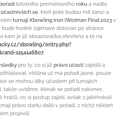
pořadí
letošního premiérového
roku
a nadto
 účastnivších se
, kteří poté budou mít šanci a
sovém
turnaji Xbowling Iron (Wo)man Final 2023
v
rý bude hodně zajímavě dotován po stránce
 a kam je již obsazovačka otevřena a to na
cky.cz/xbowling/entry.php?
2&rand=1154146807
ýsledky
pro ty, co si již
právo účasti
zajistili a
ihlašovat. většina už má pořadí jasné, pouze
ce se mohou díky účastem při turnajích
, takže uvidíme, kterak se pořadí nakonec
ě hráčů, co si postup zajistí, avšak z jakéhokoli
ají právo startu další v pořadí, z nichž někteří
jem projevili.