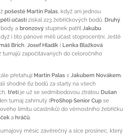
iž
pošesté Martin Palas
, když ani jednou
ě
pět
i účastí
získal 223 žebříčkových bodů.
Druhý
 body a
bronzový
stupínek patřil
Jakubu
dyž i tito pánové měli účast stoprocentní. Ještě
máš Brich
,
Josef Hladík
i
Lenka Blažková
 turnajů započítávaných do celoročního
tále přetahují
Martin Palas
s
J
akubem Novákem
,
ali shodně 62 bodů za starty na všech
ch,
třetí
je už se sedmibodovou ztrátou
Dušan
den turnaj zahrnutý (
ProShop Senior Cup
se
ového limitu účastníků) do věrnostního žebříčku
ráček
a
hráčů
.
turnajový měsíc závěrečný a sice prosinec, který