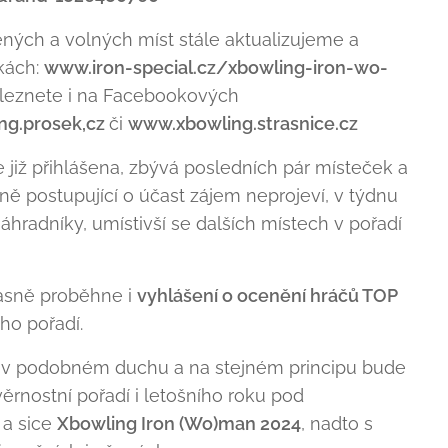
ných a volných míst stále aktualizujeme a
kách:
www.iron-special.cz/xbowling-iron-wo-
aleznete i na Facebookových
ng.prosek,cz
či
www.xbowling.strasnice.cz
e již přihlášena, zbývá posledních pár místeček a
tně postupující o účast zájem neprojeví, v týdnu
radníky, umístivší se dalších místech v pořadí
asně proběhne i
vyhlášení o ocenění hráčů TOP
o pořadí.
 v podobném duchu a na stejném principu bude
rnostní pořadí i letošního roku pod
a sice
Xbowling Iron (Wo)man 2024
, nadto s