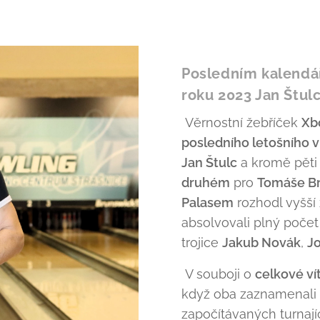
Posledním kalendá
roku 2023 Jan Štul
Věrnostní žebříček
Xb
posledního letošního v
Jan Štulc
a kromě pěti 
druhém
pro
Tomáše Br
Palasem
rozhodl vyšší 
absolvovali plný počet
trojice
Jakub Novák
,
Jo
V souboji o
celkové ví
když oba zaznamenali 
započítávaných turnaj