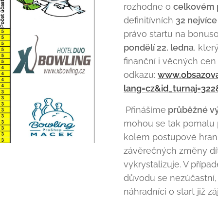
rozhodne o
celkovém 
definitívních
32 nejvíce
právo startu na bonu
pondělí 22. ledna
, kte
finanční i věcných cen
odkazu:
www.obsazova
lang=cz&id_turnaj=32
Přinášíme
průběžné v
mohou se tak pomalu př
kolem postupové hrani
závěrečných změny dít
vykrystalizuje. V případ
důvodu se nezúčastní, m
náhradníci o start již zá