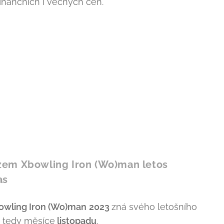
nančních i věcných cen.
zem Xbowling Iron (Wo)man letos
as
owling Iron (Wo)man
2023
zná svého letošního
, tedy měsíce
listopadu
.