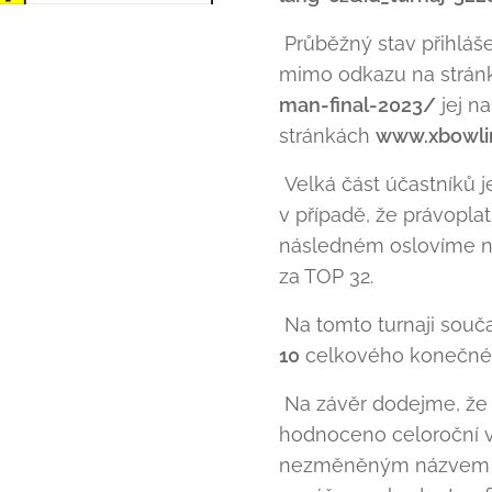
Průběžný stav přihláše
mimo odkazu na strán
man-final-2023/
jej n
stránkách
www.xbowli
Velká část účastníků j
v případě, že právopla
následném oslovíme náh
za TOP 32.
Na tomto turnaji souč
10
celkového konečnéh
Na závěr dodejme, že
hodnoceno celoroční vě
nezměněným názvem 