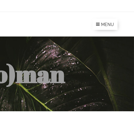
MENU
Wo)man