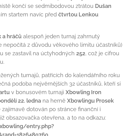
ístě končí se sedmibodovou ztrátou
Dušan
ím startem navíc před
čtvrtou Lenkou
 a hráčů
alespoň jeden turnaj zahrnutý
 nepočítá z důvodu věkového limitu účastníků)
ku se zastavil na úctyhodných
252
, což je cifrou
u.
ených turnajů, patřících do kalendářního roku
ečná podoba nejvěrnějších 32 účastníků, kteří si
artu
v bonusovém turnaji
Xbowling Iron
ondělí 22. ledna
na herně
Xbowlingu Prosek
 zajímavě dotován po stránce finanční i
iž obsazovačka otevřena, a to na odkazu:
xbowling/entry.php?
2&rand=1826480760