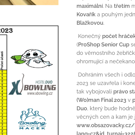
maximální
. Na
třetím
m
Kovařík
a pouhým jedn
Blažkovou
.
Konečný
počet hráček
(
ProShop Senior Cup
se
do věrnostního žebříč
ohromující a nečekano
Dohráním všech i odlož
2023 se uzavřela i kon
tak vybojovali
právo st
(Wo)man Final 2023
v
p
Duo
, který bude hodně
věcných cen a kam je j
www.obsazovacky.cz/
lang=cz&id_turnaj=32