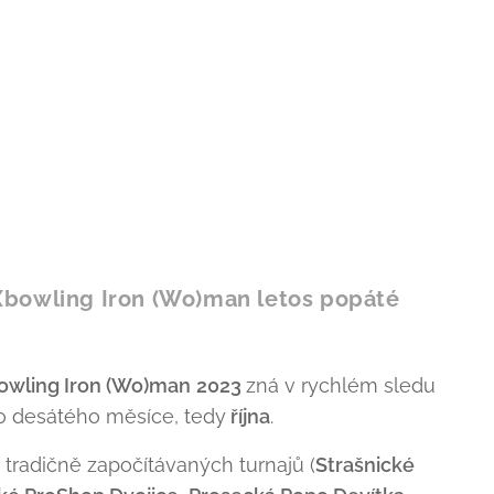
Xbowling Iron (Wo)man letos popáté
owling Iron (Wo)man
2023
zná v rychlém sledu
ho desátého měsíce, tedy
října
.
tradičně započítávaných turnajů (
Strašnické