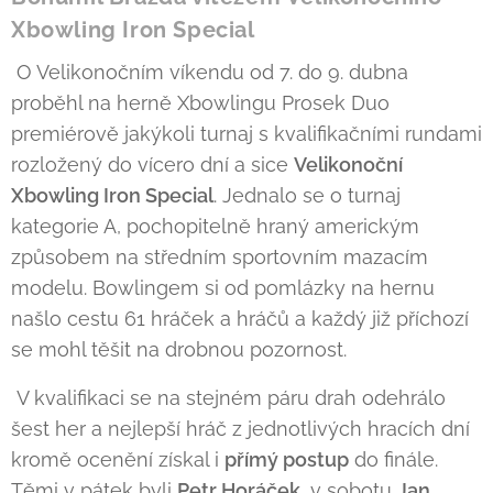
Xbowling Iron Special
O Velikonočním víkendu od 7. do 9. dubna
proběhl na herně Xbowlingu Prosek Duo
premiérově jakýkoli turnaj s kvalifikačními rundami
rozložený do vícero dní a sice
Velikonoční
Xbowling Iron Special
. Jednalo se o turnaj
kategorie A, pochopitelně hraný americkým
způsobem na středním sportovním mazacím
modelu. Bowlingem si od pomlázky na hernu
našlo cestu 61 hráček a hráčů a každý již příchozí
se mohl těšit na drobnou pozornost.
V kvalifikaci se na stejném páru drah odehrálo
šest her a nejlepší hráč z jednotlivých hracích dní
kromě ocenění získal i
přímý postup
do finále.
Těmi v pátek byli
Petr Horáček
, v sobotu
Jan