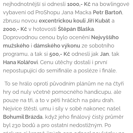
nejhodnotnější si odnesli
1000,- Kč
na bowlingové
vybavení od ProShopu Jana Macka
Petr Bartoň
,
zbrusu novou
excentrickou kouli Jiří Kubát
a
2000,- Kč
v hotovosti
Štěpán Blaška
.
Doprovodnou cenou bylo ocenění
Nejvyššího
mužského
i
dámského výkonu
ze sobotního
programu, a tak si
500,- Kč
odnesli jak
Jan
, tak
Hana Kolářovi
. Cenu útěchy dostali i první
nepostupující do semifinále a posléze i finále.
To se hrálo oproti původním plánům ne na čtyři
hry od nuly včetně pomocného handicupu, ale
pouze na tři, a to v pěti hráčích na páru drah.
Nejvíce štěstí, umu i síly v sobě nakonec našel
Bohumil Brázda
, když jeho finálový čistý průměr
byl 230 bodů a pro ostatní nedostižným. Po