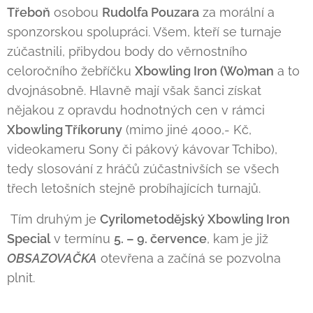
Třeboň
osobou
Rudolfa Pouzara
za morální a
sponzorskou spolupráci. Všem, kteří se turnaje
zúčastnili, přibydou body do věrnostního
celoročního žebříčku
Xbowling Iron (Wo)man
a to
dvojnásobně. Hlavně mají však šanci získat
nějakou z opravdu hodnotných cen v rámci
Xbowling Tříkoruny
(mimo jiné 4000,- Kč,
videokameru Sony či pákový kávovar Tchibo),
tedy slosování z hráčů zúčastnivších se všech
třech letošních stejně probíhajících turnajů.
Tím druhým je
Cyrilometodějský Xbowling Iron
Special
v termínu
5. – 9. července
, kam je již
OBSAZOVAČKA
otevřena a začíná se pozvolna
plnit.