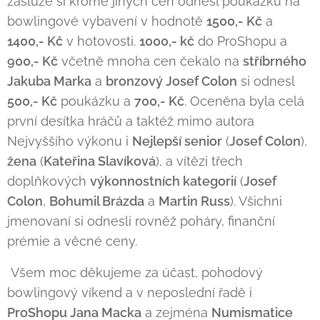
zásluze si kromě jiných cen odnesl poukázku na
bowlingové vybavení v hodnotě
1500,- Kč
a
1400,- Kč
v hotovosti.
1000,- kč
do ProShopu a
900,- Kč
včetně mnoha cen čekalo na
stříbrného
Jakuba Marka
a
bronzový Josef Colon
si odnesl
500,- Kč
poukázku a
700,- Kč
. Oceněna byla celá
první desítka hráčů a taktéž mimo autora
Nejvyššího výkonu i
Nejlepší senior
(
Josef Colon
),
žena
(
Kateřina Slavíková
), a vítězi třech
doplňkových
výkonnostních kategorií
(
Josef
Colon
,
Bohumil Brázda
a
Martin Russ
). Všichni
jmenovaní si odnesli rovněž poháry, finanční
prémie a věcné ceny.
Všem moc děkujeme za účast, pohodový
bowlingový víkend a v neposlední řadě i
ProShopu Jana Macka
a zejména
Numismatice