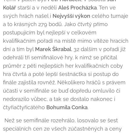
Kolář
starší a v neděli
Aleš Procházka
. Ten ve
svých hrách našel i
Nejvyšší výkon
celého turnaje
a to krásných 279 bodů. Jako čtvrtý přímo
postupujícím byl nejlepší v celkovém
kvalifikačním pořadí na místě mimo vítěze hracích
dní a tím byl
Marek Škrabal
. 32 dalším v pořadí již
odehráli tři semifinálové hry, k nimž se přičítal
průměr z pěti nejlepších her kvalifikačních coby
hra čtvrtá a poté lepší šestnáctka si postup do
finále zajistila rovněž. Několikero hráčů s právem
účasti v semifinále se buď dopředu omluvilo či
nedorazilo vůbec, a tak se dostalo nakonec i
čtyřiačtyřicátého
Bohumila Conka
.
Než se semifinále rozehrálo, losovalo se šest
speciálních cen ze všech zúčastněných a ceny