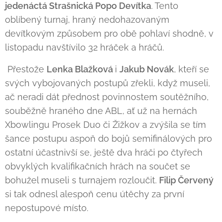
jedenáctá Strašnická Popo Devítka
. Tento
oblíbený turnaj, hraný nedohazovaným
devítkovým způsobem pro obě pohlaví shodně, v
listopadu navštívilo 32 hráček a hráčů.
Přestože
Lenka Blažková
i
Jakub Novák
, kteří se
svých vybojovaných postupů zřekli, když museli,
ač neradi dát přednost povinnostem soutěžního,
souběžně hraného dne ABL, ať už na hernách
Xbowlingu Prosek Duo či Žižkov a zvýšila se tím
šance postupu aspoň do bojů semifinálových pro
ostatní účastnivší se, ještě dva hráči po čtyřech
obvyklých kvalifikačních hrách na součet se
bohužel museli s turnajem rozloučit.
Filip Červený
si tak odnesl alespoň cenu útěchy za první
nepostupové místo.