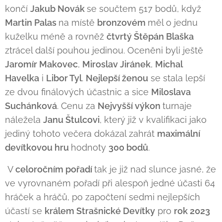
končí
Jakub Novák
se součtem 517 bodů, když
Martin Palas
na místě
bronzovém
měl o jednu
kuželku méně a rovněž
čtvrtý Štěpán Blaška
ztrácel další pouhou jedinou. Oceněni byli ještě
Jaromír Makovec
,
Miroslav Jiránek
,
Michal
Havelka
i
Libor Tyl
.
Nejlepší ženou
se stala lepší
ze dvou finálových účastnic a sice
Miloslava
Suchánková
. Cenu za
Nejvyšší výkon
turnaje
náležela
Janu Štulcovi
, který již v kvalifikaci jako
jediný tohoto večera dokázal zahrát
maximální
devítkovou hru
hodnoty
300 bodů
.
V
celoročním pořadí
tak je již nad slunce jasné, že
ve vyrovnaném pořadí při alespoň jedné účasti 64
hráček a hráčů, po započtení sedmi nejlepších
účastí se
králem Strašnické Devítky
pro
rok 2023