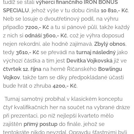
tudíž se stali
výherci finančního IRON BONUS
SPECIALU
, jehož výše v tu dobu činila
10 810,- Kč
.
Neb se losuje o dvoutřetinový podíl, na výhru
připadlo
7200,- Kč
a tu si pánové půlí, takže každý
z nich si
odnáší 3600,- Kč
, což je výhra doposud
nejen rekordní, ale hodně zajímavá.
Zbylý obnos
,
tedy
3610,- Kč
se převádí na
t
urnaj následný
jako
výchozí částka a tím jest
Devítka Vojkovská
již ve
čtvrtek 12. října
na herně Říčanského
Bowlingu
Vojkov
, takže tam se díky předpokládané účasti
bude hrát o zhruba
4200,- Kč
.
Turnaj samotný probíhal v klasickém konceptu
čtyř kvalifikačních her na součet na vybrané dráze
při prezentaci, po níž nejlepší kvarteto mělo
zajištěn
přímý postup
do finále, jehož se
tentokráte nikdo nevzdal. Opravdu šťastnými byli