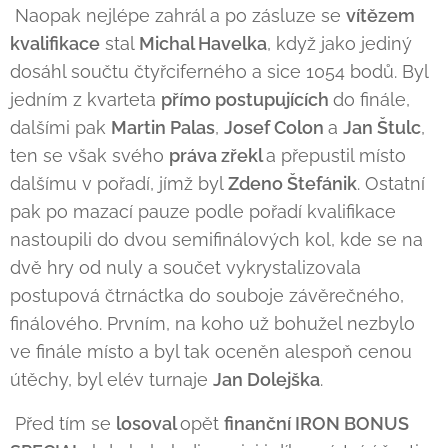
Naopak nejlépe zahrál a po zásluze se
vítězem
kvalifikace
stal
Michal Havelka
, když jako jediný
dosáhl součtu čtyřciferného a sice 1054 bodů. Byl
jedním z kvarteta
přímo postupujících
do finále,
dalšími pak
Martin Palas
,
Josef Colon
a
Jan Štulc
,
ten se však svého
práva zřekl
a přepustil místo
dalšímu v pořadí, jímž byl
Zdeno Štefánik
. Ostatní
pak po mazací pauze podle pořadí kvalifikace
nastoupili do dvou semifinálových kol, kde se na
dvě hry od nuly a součet vykrystalizovala
postupová čtrnáctka do souboje závěrečného,
finálového. Prvním, na koho už bohužel nezbylo
ve finále místo a byl tak oceněn alespoň cenou
útěchy, byl elév turnaje
Jan Dolejška
.
Před tím se
losoval
opět
finanční IRON BONUS