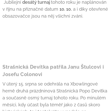
Jubilejní
desátý turnaj
tohoto roku je naplánován
v říjnu na příznačné datum
10. 10.
a i díky otevřené
obsazovačce jsou na něj všichni zváni.
Strašnická Devítka patřila Janu Štulcovi i
Josefu Colonovi
V úterý 15. srpna se odehrála na Xbowlingové
herně druhá prázdninová Strašnická Popo Devítka
a současně osmý turnaj tohoto roku. Po minulém
měsíci, kdy účast byla téměř jako z časů skoro