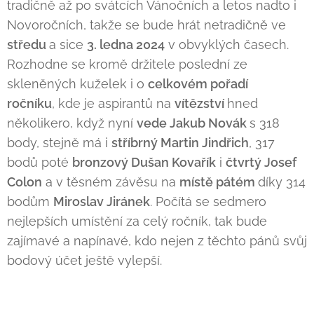
tradičně až po svátcích Vánočních a letos nadto i
Novoročních, takže se bude hrát netradičně ve
středu
a sice
3. ledna 2024
v obvyklých časech.
Rozhodne se kromě držitele poslední ze
skleněných kuželek i o
celkovém pořadí
ročníku
,
kde je aspirantů na
vítězství
hned
několikero, když nyní
vede Jakub Novák
s 318
body, stejně má i
stříbrný Martin Jindřich
, 317
bodů poté
bronzový Dušan Kovařík
i
čtvrtý Josef
Colon
a v těsném závěsu na
místě pátém
díky 314
bodům
Miroslav Jiránek
. Počítá se sedmero
nejlepších umístění za celý ročník, tak bude
zajímavé a napínavé, kdo nejen z těchto pánů svůj
bodový účet ještě vylepší.