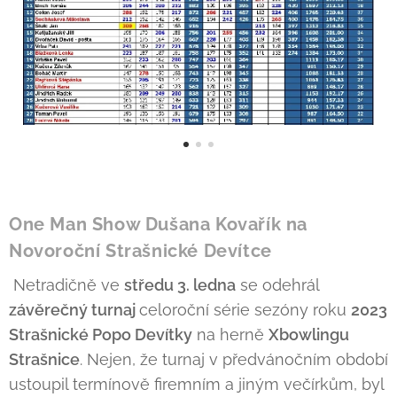
One Man Show Dušana Kovařík na
Novoroční Strašnické Devítce
Netradičně ve
středu 3. ledna
se odehrál
závěrečný turnaj
celoroční série sezóny roku
2023
Strašnické Popo Devítky
na herně
Xbowlingu
Strašnice
. Nejen, že turnaj v předvánočním období
ustoupil termínově firemním a jiným večírkům, byl