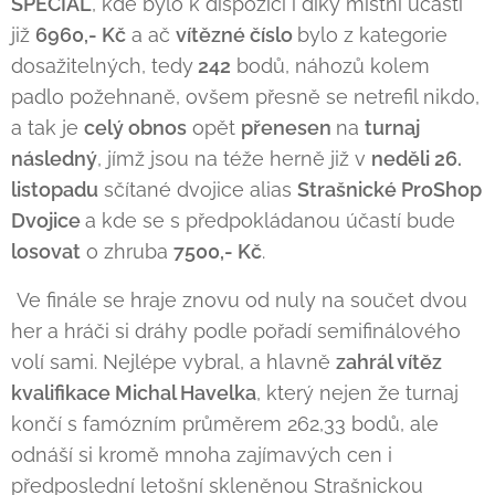
SPECIAL
, kde bylo k dispozici i díky místní účasti
již
6960,- Kč
a ač
vítězné číslo
bylo z kategorie
dosažitelných, tedy
242
bodů, náhozů kolem
padlo požehnaně, ovšem přesně se netrefil nikdo,
a tak je
celý obnos
opět
přenesen
na
turnaj
následný
, jímž jsou na téže herně již v
neděli 26.
listopadu
sčítané dvojice alias
Strašnické ProShop
Dvojice
a kde se s předpokládanou účastí bude
losovat
o zhruba
7500,- Kč
.
Ve finále se hraje znovu od nuly na součet dvou
her a hráči si dráhy podle pořadí semifinálového
volí sami. Nejlépe vybral, a hlavně
zahrál
vítěz
kvalifikace Michal Havelka
, který nejen že turnaj
končí s famózním průměrem 262,33 bodů, ale
odnáší si kromě mnoha zajímavých cen i
předposlední letošní skleněnou Strašnickou