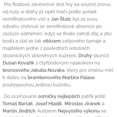
Pro finálové závěrečné dvě hry na součet znovu
od nuly si dráhy již opět hráči podle pořadí
semifinálového volí a
Jan Štulc
byl za svou
odvahu zřeknutí se semifinálové absence po
zásluze odměněn, když ve finále zahrál 265 a 262
bodů a stal se tak
vítězem
zářijového turnaje a
majitelem jedné z posledních letošních
strašnických skleněných kuželek.
Druhý
skončil
Dušan Kovařík
s čtyřbodovým náskokem na
bronzového Jakuba Nováka
, který pro změnu měl
k dobru na
bramborového Martina Palase
pouhopouhou jedinou kuželku.
Do oceňované
osmičky nejlepších
patřili ještě
Tomáš Barták
,
Josef Hladík
,
Miroslav Jiránek
a
Martin Jindřich
. Autorem
Nejvyššího výkonu
se