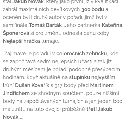
stal
Jakub Novák
, který jako první již v kvalifikaci
zahrál maximálních devítkových
300 bodů
a
oceněn byl i druhý autor v pořadí, jímž byl v
semifinále
Tomáš Barták
. Jeho partnerka
Kateřina
Šponerová
si pro změnu odnesla cenu coby
Nejlepší hráčka
turnaje.
Zajímavé je pořadí i v
celoročních žebříčku
, kde
se započítává sedm nejlepších účastí a tak již
druhým měsícem je pořadí podobné přesýpacím
hodinám, když aktuálně na
stupínku nejvyšším
trůní
Dušan Kovařík
s 317 body před
Martinem
Jindřichem
se shodným součtem, pouze nižšími
body na započítávaných turnajích a jen jeden bod
má ztrátu na tuto dvojici průběžně
třetí Jakub
Novák
.....