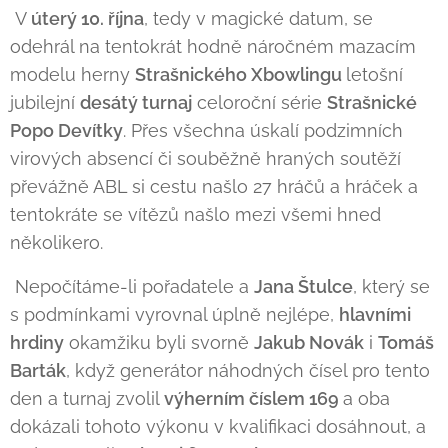
V
úterý 10. října
, tedy v magické datum, se
odehrál na tentokrát hodně náročném mazacím
modelu herny
Strašnického Xbowlingu
letošní
jubilejní
desátý turnaj
celoroční série
Strašnické
Popo Devítky
. Přes všechna úskalí podzimních
virových absencí či souběžně hraných soutěží
převážně ABL si cestu našlo 27 hráčů a hráček a
tentokráte se vítězů našlo mezi všemi hned
několikero.
Nepočítáme-li pořadatele a
Jana Štulce
, který se
s podmínkami vyrovnal úplně nejlépe,
hlavními
hrdiny
okamžiku byli svorně
Jakub Novák
i
Tomáš
Barták
, když generátor náhodných čísel pro tento
den a turnaj zvolil
výherním číslem 169
a oba
dokázali tohoto výkonu v kvalifikaci dosáhnout, a