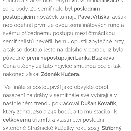
součtu a stal se oceněným
vítězem kvalifikace
s
1091 body. Ze semifinále byl
posledním
postupujícím
nováček turnaje
Pavel Vrtiška
, avšak
neb odehrál první ze dvou semifinálových rund a
svému případnému postupu mezi čtrnáctkou
semifinalistů nevěřil, hernu opustil zbytečně brzy,
a tak se dostalo ještě na dalšího v pořadí, jíž byla
původně
první nepostupující Lenka Blažková
.
Cena útěchy za tuto nejvíce smutnou pozici tak
nakonec získal
Zdeněk Kučera
.
Ve finále si postoupivší jako obvykle oproti
nasazení na dráhy v semifinále své vybírají a v
nastoleném trendu pokračoval
Dušan Kovařík
,
který zahrál 280 a 245 bodů, a to mu stačilo i k
celkovému triumfu
a vlastnictví poslední
skleněné Strašnické kuželky roku 2023.
Stříbrný