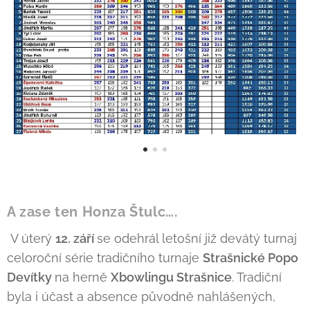
A zase ten Honza Štulc….
V úterý
12. září
se odehrál letošní již devátý turnaj
celoroční série tradičního turnaje
Strašnické Popo
Devítky
na herně
Xbowlingu Strašnice
. Tradiční
byla i účast a absence původně nahlášených,