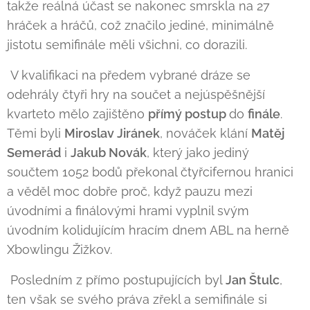
takže reálná účast se nakonec smrskla na 27
hráček a hráčů, což značilo jediné, minimálně
jistotu semifinále měli všichni, co dorazili.
V kvalifikaci na předem vybrané dráze se
odehrály čtyři hry na součet a nejúspěšnější
kvarteto mělo zajištěno
přímý postup
do
finále
.
Těmi byli
Miroslav Jiránek
, nováček klání
Matěj
Semerád
i
Jakub Novák
, který jako jediný
součtem 1052 bodů překonal čtyřcifernou hranici
a věděl moc dobře proč, když pauzu mezi
úvodními a finálovými hrami vyplnil svým
úvodním kolidujícím hracím dnem ABL na herně
Xbowlingu Žižkov.
Posledním z přímo postupujících byl
Jan Štulc
,
ten však se svého práva zřekl a semifinále si