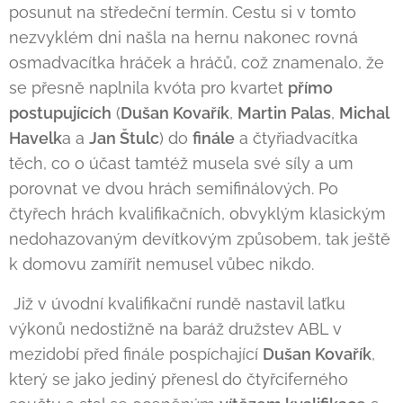
posunut na středeční termín. Cestu si v tomto
nezvyklém dni našla na hernu nakonec rovná
osmadvacítka hráček a hráčů, což znamenalo, že
se přesně naplnila kvóta pro kvartet
přímo
postupujících
(
Dušan Kovařík
,
Martin Palas
,
Michal
Havelk
a a
Jan Štulc
) do
finále
a čtyřiadvacítka
těch, co o účast tamtéž musela své síly a um
porovnat ve dvou hrách semifinálových. Po
čtyřech hrách kvalifikačních, obvyklým klasickým
nedohazovaným devítkovým způsobem, tak ještě
k domovu zamířit nemusel vůbec nikdo.
Již v úvodní kvalifikační rundě nastavil laťku
výkonů nedostižně na baráž družstev ABL v
mezidobí před finále pospíchající
Dušan Kovařík
,
který se jako jediný přenesl do čtyřciferného