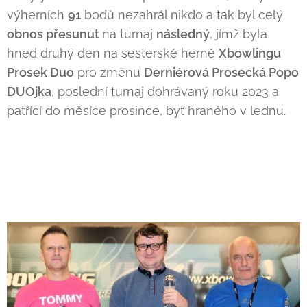
výherních
91
bodů nezahrál nikdo a tak byl celý
obnos přesunut
na turnaj
následný
, jímž byla
hned druhý den na sesterské herně
Xbowlingu
Prosek Duo
pro změnu
Derniérová Prosecká Popo
DUOjk
a
, poslední turnaj dohrávaný roku 2023 a
patřící do měsíce prosince, byť hraného v lednu.