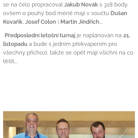
se na čelo propracoval
Jakub Novák
s 318 body,
ovšem o pouhý bod méně mají v součtu
Dušan
Kovařík
,
Josef Colon
i
Martin Jindřich
….
Předposlední letošní turnaj
je naplánován na
21.
listopadu
a bude s jedním překvapením pro
všechny příchozí, takže se opět mají všichni na co
těšit….