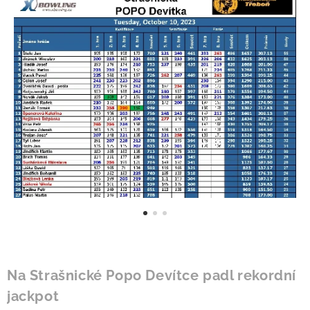
Na Strašnické Popo Devítce padl rekordní
jackpot