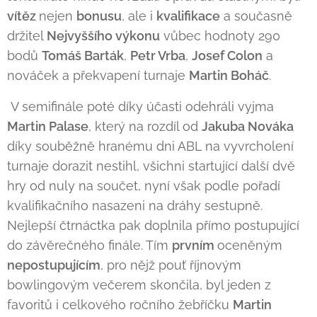
vítěz
nejen
bonusu
, ale i
kvalifikace
a současně
držitel
Nejvyššího výkonu
vůbec hodnoty 290
bodů
Tomáš Barták
,
Petr Vrba
,
Josef Colon
a
nováček a překvapení turnaje
Martin Boháč
.
V semifinále poté díky účasti odehráli vyjma
Martin Palase
, který na rozdíl od
Jakuba Nováka
díky souběžně hranému dni ABL na vyvrcholení
turnaje dorazit nestihl, všichni startující další dvě
hry od nuly na součet, nyní však podle pořadí
kvalifikačního nasazeni na dráhy sestupně.
Nejlepší čtrnáctka pak doplnila přímo postupující
do závěrečného finále. Tím
prvním
oceněným
nepostupujícím
, pro nějž pouť říjnovým
bowlingovým večerem skončila, byl jeden z
favoritů i celkového ročního žebříčku
Martin