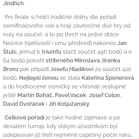
Jindřich
.
Pro finále si hráči tradičně dráhy dle pořadí
semifinálového volí a hrají závěrečné dvě hry od
nuly na součet, a to po třech na jedné dráze.
Nejvíce trpělivosti i umu předvedl nakonec
Jan
Štulc
, jemuž k
triumfu
stačil součet 496 bodů a o
64 bodů pokořil
stříbrného Miroslava Jiránka
.
Bronz
pak připadl
Josefu Hladíkovi
za součet 420
bodů.
Nejlepší ženou
se stala
Kateřina Šponerová
a do hodnocené osmičky se vtěsnali sestupně
ještě
Martin Boháč,
Pavel Vacek
,
Josef Colon
,
David Dvořáček
i
Jiří Kotjužanský
.
Celkové pořadí
je také hodně zajímavé a po
desátém turnaji, kdy stálým účastníkům byl
odepisován již třetí nejméně úspěšný počin roku,