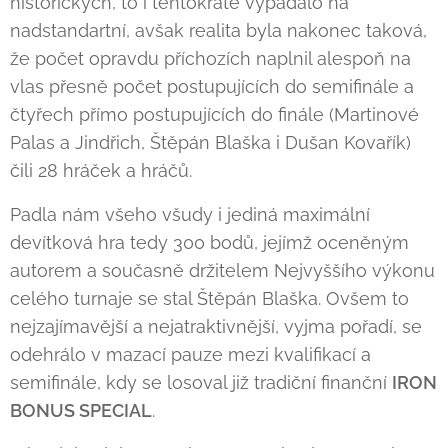
historických, to i tentokráte vypadalo na
nadstandartní, avšak realita byla nakonec taková,
že počet opravdu příchozích naplnil alespoň na
vlas přesně počet postupujících do semifinále a
čtyřech přímo postupujících do finále (Martinové
Palas a Jindřich, Štěpán Blaška i Dušan Kovařík)
čili 28 hráček a hráčů.
Padla nám všeho všudy i jediná maximální
devítková hra tedy 300 bodů, jejímž oceněným
autorem a současně držitelem Nejvyššího výkonu
celého turnaje se stal Štěpán Blaška. Ovšem to
nejzajímavější a nejatraktivnější, vyjma pořadí, se
odehrálo v mazací pauze mezi kvalifikací a
semifinále, kdy se losoval již tradiční finanční
IRON
BONUS SPECIAL
.