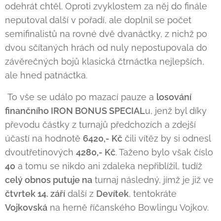
odehrát chtěl. Oproti zvyklostem za něj do finále
neputoval další v pořadí, ale doplnil se počet
semifinalistů na rovné dvě dvanáctky, z nichž po
dvou sčítaných hrách od nuly nepostupovala do
závěrečných bojů klasická čtrnáctka nejlepších,
ale hned patnáctka.
To vše se událo po mazací pauze a
losování
finančního IRON BONUS SPECIAL
u, jenž byl díky
převodu částky z turnajů předchozích a zdejší
účastí na hodnotě
6420,- Kč
čili vítěz by si odnesl
dvoutřetinových
4280,- Kč
. Taženo bylo však číslo
40
a tomu se nikdo ani zdaleka nepřiblížil, tudíž
celý obnos putuje na
turnaj následný, jímž je již ve
čtvrtek 14. září
další z
Devítek
, tentokráte
Vojkovská
na herně říčanského Bowlingu Vojkov.