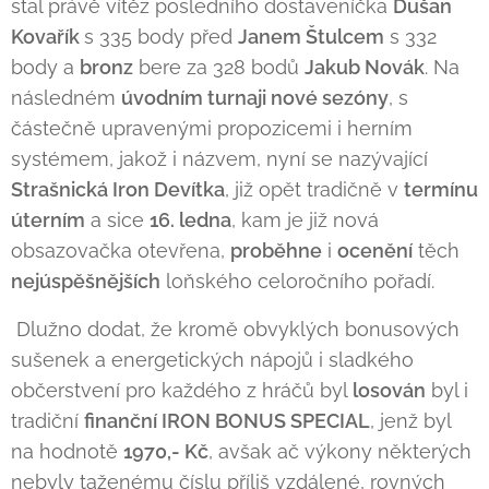
stal právě vítěz posledního dostaveníčka
Dušan
Kovařík
s 335 body před
Janem Štulcem
s 332
body a
bronz
bere za 328 bodů
Jakub Novák
. Na
následném
úvodním turnaji nové sezóny
, s
částečně upravenými propozicemi i herním
systémem, jakož i názvem, nyní se nazývající
Strašnická Iron Devítka
, již opět tradičně v
termínu
úterním
a sice
16. ledna
, kam je již nová
obsazovačka otevřena,
proběhne
i
ocenění
těch
nejúspěšnějších
loňského celoročního pořadí.
Dlužno dodat, že kromě obvyklých bonusových
sušenek a energetických nápojů i sladkého
občerstvení pro každého z hráčů byl
losován
byl i
tradiční
finanční IRON BONUS SPECIAL
, jenž byl
na hodnotě
1970,- Kč
, avšak ač výkony některých
nebyly taženému číslu příliš vzdálené, rovných