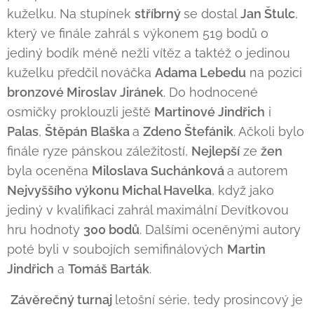
kuželku. Na stupínek
stříbrný
se dostal
Jan Štulc
,
který ve finále zahrál s výkonem 519 bodů o
jediný bodík méně nežli vítěz a taktéž o jedinou
kuželku předčil nováčka
Adama Lebedu
na pozici
bronzové Miroslav Jiránek
. Do hodnocené
osmičky proklouzli ještě
Martinové Jindřich
i
Palas
,
Štěpán Blaška
a
Zdeno Štefánik
. Ačkoli bylo
finále ryze pánskou záležitostí,
Nejlepší
ze
žen
byla oceněna
Miloslava Suchánková
a autorem
Nejvyššího výkonu Michal Havelka
, když jako
jediný v kvalifikaci zahrál maximální Devítkovou
hru hodnoty
300 bodů
. Dalšími oceněnými autory
poté byli v soubojích semifinálových
Martin
Jindřich
a
Tomáš Barták
.
Závěrečný turnaj
letošní série, tedy prosincový je