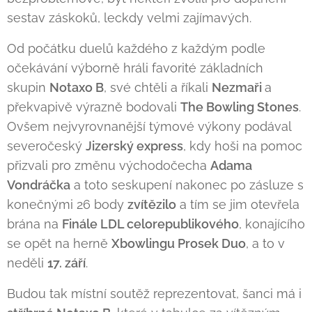
sestav záskoků, leckdy velmi zajímavých.
Od počátku duelů každého z každým podle
očekávání výborně hráli favorité základních
skupin
Notaxo B
, své chtěli a říkali
Nezmaři
a
překvapivě výrazně bodovali
The Bowling Stones
.
Ovšem nejvyrovnanější týmové výkony podával
severočeský
Jizerský express
, kdy hoši na pomoc
přizvali pro změnu východočecha
Adama
Vondráčka
a toto seskupení nakonec po zásluze s
konečnými 26 body
zvítězilo
a tím se jim otevřela
brána na
Finále LDL celorepublikového
, konajícího
se opět na herně
Xbowlingu Prosek Duo
, a to v
neděli
17. září
.
Budou tak místní soutěž reprezentovat, šanci má i