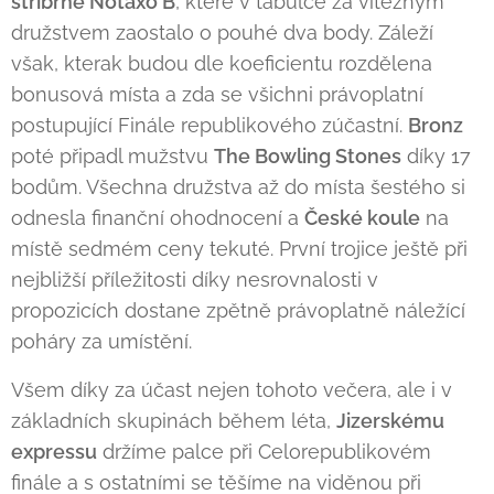
stříbrné Notaxo B
, které v tabulce za vítězným
družstvem zaostalo o pouhé dva body. Záleží
však, kterak budou dle koeficientu rozdělena
bonusová místa a zda se všichni právoplatní
postupující Finále republikového zúčastní.
Bronz
poté připadl mužstvu
The Bowling Stones
díky 17
bodům. Všechna družstva až do místa šestého si
odnesla finanční ohodnocení a
České koule
na
místě sedmém ceny tekuté. První trojice ještě při
nejbližší příležitosti díky nesrovnalosti v
propozicích dostane zpětně právoplatně náležící
poháry za umístění.
Všem díky za účast nejen tohoto večera, ale i v
základních skupinách během léta,
Jizerskému
expressu
držíme palce při Celorepublikovém
finále a s ostatními se těšíme na viděnou při