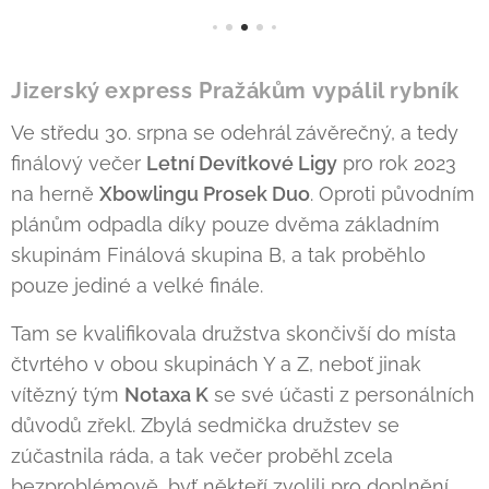
J
izerský express Pražákům vypálil rybník
Ve středu 30. srpna se odehrál závěrečný, a tedy
finálový večer
Letní Devítkové Ligy
pro rok 2023
na herně
Xbowlingu Prosek Duo
. Oproti původním
plánům odpadla díky pouze dvěma základním
skupinám Finálová skupina B, a tak proběhlo
pouze jediné a velké finále.
Tam se kvalifikovala družstva skončivší do místa
čtvrtého v obou skupinách Y a Z, neboť jinak
vítězný tým
Notaxa K
se své účasti z personálních
důvodů zřekl. Zbylá sedmička družstev se
zúčastnila ráda, a tak večer proběhl zcela
bezproblémově, byť někteří zvolili pro doplnění