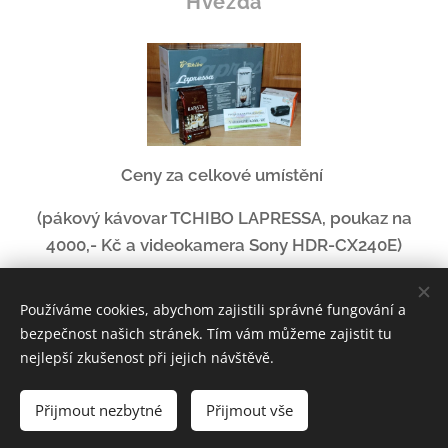
Hvězda
Ceny za celkové umístění
(pákový kávovar TCHIBO LAPRESSA, poukaz na
4000,- Kč a videokamera Sony HDR-CX240E)
Používáme cookies, abychom zajistili správné fungování a
bezpečnost našich stránek. Tím vám můžeme zajistit tu
nejlepší zkušenost při jejich návštěvě.
facebook
Přijmout nezbytné
Přijmout vše
Cookies