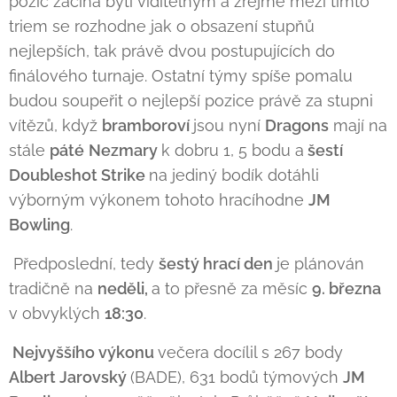
pozic začíná býti viditelným a zřejmě mezi tímto
triem se rozhodne jak o obsazení stupňů
nejlepších, tak právě dvou postupujících do
finálového turnaje. Ostatní týmy spíše pomalu
budou soupeřit o nejlepší pozice právě za stupni
vítězů, když
bramboroví
jsou nyní
Dragons
mají na
stále
páté
Nezmary
k dobru 1, 5 bodu a
šestí
Doubleshot Strike
na jediný bodík dotáhli
výborným výkonem tohoto hracíhodne
JM
Bowling
.
Předposlední, tedy
šestý hrací den
je plánován
tradičně na
neděli,
a to přesně za měsíc
9. března
v obvyklých
18:30
.
Nejvyššího výkonu
večera docílil s 267 body
Albert Jarovský
(BADE), 631 bodů týmových
JM