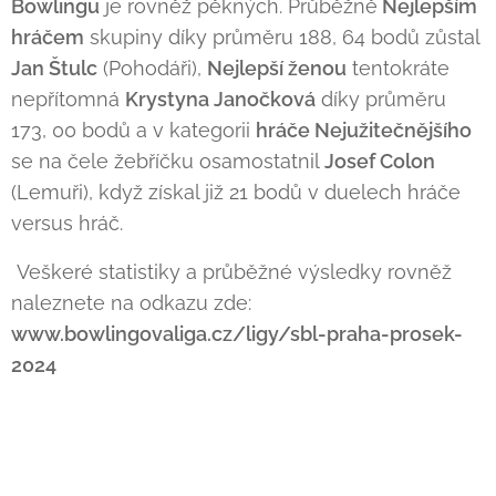
Bowlingu
je rovněž pěkných. Průběžně
Nejlepším
hráčem
skupiny díky průměru 188, 64 bodů zůstal
Jan Štulc
(Pohodáři),
Nejlepší ženou
tentokráte
nepřítomná
Krystyna Janočková
díky průměru
173, 00 bodů a v kategorii
hráče Nejužitečnějšího
se na čele žebříčku osamostatnil
Josef Colon
(Lemuři), když získal již 21 bodů v duelech hráče
versus hráč.
Veškeré statistiky a průběžné výsledky rovněž
naleznete na odkazu zde:
www.bowlingovaliga.cz/ligy/sbl-praha-prosek-
2024