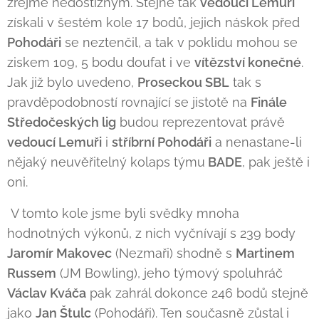
zřejmě nedostižným. Stejně tak
vedoucí Lemuři
získali v šestém kole 17 bodů, jejich náskok před
Pohodáři
se neztenčil, a tak v poklidu mohou se
ziskem 109, 5 bodu doufat i ve
vítězství konečné
.
Jak již bylo uvedeno,
Proseckou SBL
tak s
pravděpodobností rovnající se jistotě na
Finále
Středočeských lig
budou reprezentovat právě
vedoucí Lemuři
i
stříbrní Pohodáři
a nenastane-li
nějaký neuvěřitelný kolaps týmu
BADE
, pak ještě i
oni.
V tomto kole jsme byli svědky mnoha
hodnotných výkonů, z nich vyčnívají s 239 body
Jaromír Makovec
(Nezmaři) shodně s
Martinem
Russem
(JM Bowling), jeho týmový spoluhráč
Václav Kváča
pak zahrál dokonce 246 bodů stejně
jako
Jan Štulc
(Pohodáři). Ten současně zůstal i