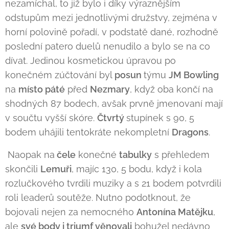
nezamíchal, to již bylo i díky výraznějším
odstupům mezi jednotlivými družstvy, zejména v
horní polovině pořadí, v podstatě dané, rozhodně
poslední patero duelů nenudilo a bylo se na co
dívat. Jedinou kosmetickou úpravou po
konečném zúčtování byl
posun
týmu
JM Bowling
na
místo páté
před
Nezmary
, když oba končí na
shodných 87 bodech, avšak prvně jmenovaní mají
v součtu vyšší skóre.
Čtvrtý
stupínek s 90, 5
bodem uhájili tentokráte nekompletní
Dragons
.
Naopak na
čele
konečné
tabulky
s přehledem
skončili
Lemuři
, majíc 130, 5 bodu, když i kola
rozlučkového tvrdili muziky a s 21 bodem potvrdili
roli leaderů soutěže. Nutno podotknout, že
bojovali nejen za nemocného
Antonína Matějku
,
ale
své body i triumf věnovali
bohužel nedávno