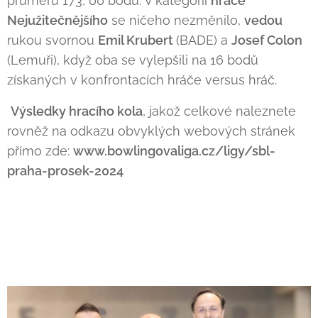
průměru 173, 00 bodů. V kategorii
hráče
Nejužitečnějšího
se ničeho nezměnilo,
vedou
rukou svornou
Emil Krubert
(BADE) a
Josef Colon
(Lemuři), když oba se vylepšili na 16 bodů
získaných v konfrontacích hráče versus hráč.
Výsledky hracího kola
, jakož celkové naleznete
rovněž na odkazu obvyklých webových stránek
přímo zde:
www.bowlingovaliga.cz/ligy/sbl-
praha-prosek-2024