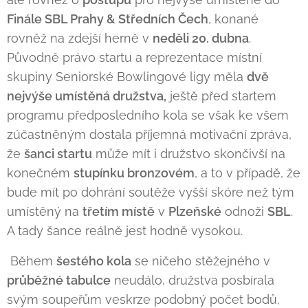
Finále SBL Prahy & Středních Čech
, konané
rovněž na zdejší herně v
neděli 20. dubna
.
Původně právo startu a reprezentace místní
skupiny Seniorské Bowlingové ligy měla
dvě
nejvýše umístěná družstva,
ještě před startem
programu předposledního kola se však ke všem
zúčastněným dostala příjemná motivační zpráva,
že
šanci startu
může mít i družstvo skončivší na
konečném
stupínku bronzovém
, a to v případě, že
bude mít po dohrání soutěže vyšší skóre než tým
umístěný na
třetím místě
v
Plzeňské
odnoži
SBL
.
A tady šance reálně jest hodně vysokou.
Během
šestého kola
se ničeho stěžejného v
průběžné tabulce
neudálo, družstva posbírala
svým soupeřům veskrze podobný počet bodů,