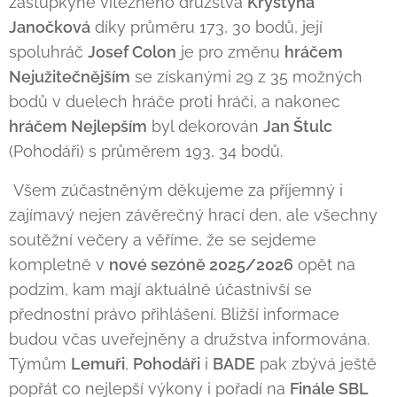
zástupkyně vítězného družstva
Krystyna
Janočková
díky průměru 173, 30 bodů, její
spoluhráč
Josef Colon
je pro změnu
hráčem
Nejužitečnějším
se získanými 29 z 35 možných
bodů v duelech hráče proti hráči, a nakonec
hráčem Nejlepším
byl dekorován
Jan Štulc
(Pohodáři) s průměrem 193, 34 bodů.
Všem zúčastněným děkujeme za příjemný i
zajímavý nejen závěrečný hrací den, ale všechny
soutěžní večery a věříme, že se sejdeme
kompletně v
nové sezóně 2025/2026
opět na
podzim, kam mají aktuálně účastnivší se
přednostní právo přihlášení. Bližší informace
budou včas uveřejněny a družstva informována.
Týmům
Lemuři
,
Pohodáři
i
BADE
pak zbývá ještě
popřát co nejlepší výkony i pořadí na
Finále SBL