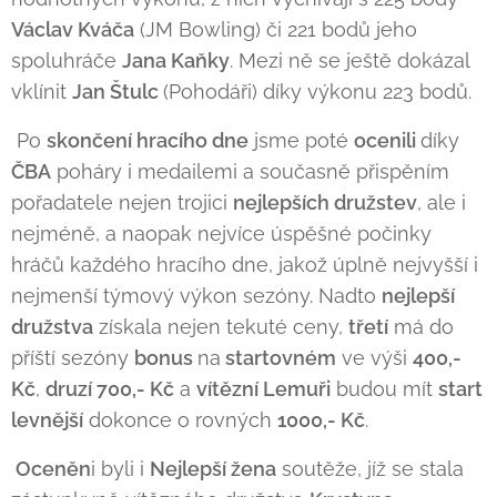
Václav Kváča
(JM Bowling) či 221 bodů jeho
spoluhráče
Jana Kaňky
. Mezi ně se ještě dokázal
vklínit
Jan Štulc
(Pohodáři) díky výkonu 223 bodů.
Po
skončení hracího dne
jsme poté
ocenili
díky
ČBA
poháry i medailemi a současně přispěním
pořadatele nejen trojici
nejlepších družstev
, ale i
nejméně, a naopak nejvíce úspěšné počinky
hráčů každého hracího dne, jakož úplně nejvyšší i
nejmenší týmový výkon sezóny. Nadto
nejlepší
družstva
získala nejen tekuté ceny,
třetí
má do
příští sezóny
bonus
na
startovném
ve výši
400,-
Kč
,
druzí 700,- Kč
a
vítězní Lemuři
budou mít
start
levnější
dokonce o rovných
1000,- Kč
.
Oceněn
i byli i
Nejlepší žena
soutěže, jíž se stala