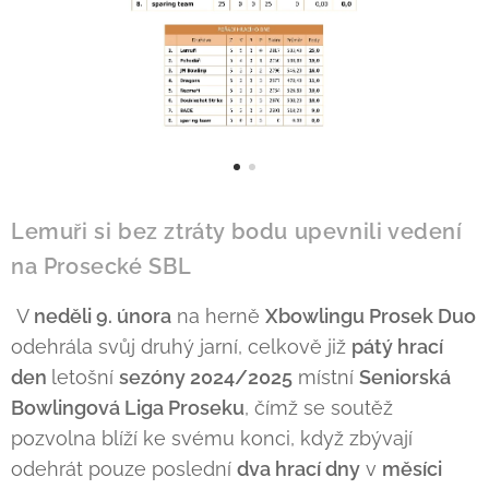
Lemuři si bez ztráty bodu upevnili vedení
na Prosecké SBL
V
neděli 9. února
na herně
Xbowlingu Prosek Duo
odehrála svůj druhý jarní, celkově již
pátý hrací
den
letošní
sezóny 2024/2025
místní
Seniorská
Bowlingová Liga Proseku
, čímž se soutěž
pozvolna blíží ke svému konci, když zbývají
odehrát pouze poslední
dva hrací dny
v
měsíci