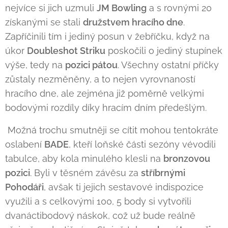
nejvíce si jich uzmuli
JM Bowling
a s rovnými 20
získanými se stali
družstvem hracího dne
.
Zapříčinili tím i jediný posun v žebříčku, když na
úkor
Doubleshot Striku
poskočili o jediný stupínek
výše, tedy na
pozici pátou
. Všechny ostatní příčky
zůstaly nezměněny, a to nejen vyrovnaností
hracího dne, ale zejména již poměrně velkými
bodovými rozdíly díky hracím dním předešlým.
Možná trochu smutněji se cítit mohou tentokráte
oslabení
BADE
, kteří loňské části sezóny vévodili
tabulce, aby kola minulého klesli na
bronzovou
pozici
. Byli v těsném závěsu za
stříbrnými
Pohodáři
, avšak ti jejich sestavové indispozice
využili a s celkovými 100, 5 body si vytvořili
dvanáctibodový náskok, což už bude reálně