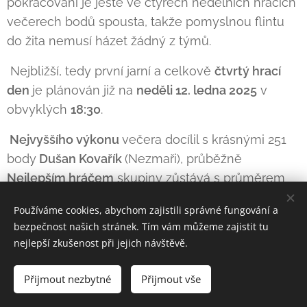
pokračování je ještě ve čtyřech nedělních hracích
večerech bodů spousta, takže pomyslnou flintu
do žita nemusí házet žádný z týmů.
Nejbližší, tedy první jarní a celkově
čtvrtý hrací
den
je plánován již na
neděli 12. ledna 2025
v
obvyklých
18:30
.
Nejvyššího výkonu
večera docílil s krásnými 251
body
Dušan Kovařík
(Nezmaři), průběžně
Nejlepším hráčem
skupiny zůstává s průměrem
190, 50 bodů
Antonín Matějka
(Lemuři). Ani pozice
Používáme cookies, abychom zajistili správné fungování a
Nejlepší ženy
se nezměnila a tou je jeho oddílová
bezpečnost našich stránek. Tím vám můžeme zajistit tu
kolegyně
Krystyna Janočková
díky průměru 172,
nejlepší zkušenost při jejich návštěvě.
00 bodů, pouze v kategorii
hráče Nejužitečnějšího
se na
Emila Kruberta
(BADE) dotáhl
Josef Colon
Přijmout nezbytné
Přijmout vše
(Lemuři), když pánové mají nyní rukou nedělnou