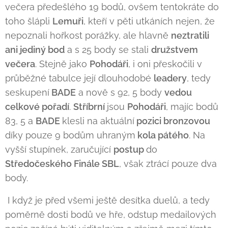
večera předešlého 19 bodů, ovšem tentokráte do
toho šlápli
Lemuři
, kteří v pěti utkáních nejen, že
nepoznali hořkost porážky, ale hlavně
neztratili
ani jediný bod
a s 25 body se stali
družstvem
večera
. Stejně jako
Pohodáři
, i oni přeskočili v
průběžné tabulce její dlouhodobé
leadery
, tedy
seskupení
BADE
a nově s 92, 5 body
vedou
celkové pořadí
.
Stříbrní
jsou
Pohodáři
, majíc bodů
83, 5 a
BADE
klesli na aktuální
pozici bronzovou
díky pouze 9 bodům uhraným
kola pátého
. Na
vyšší stupínek, zaručující
postup
do
Středočeského Finále SBL
, však ztrácí pouze dva
body.
I když je před všemi ještě desítka duelů, a tedy
poměrně dosti bodů ve hře, odstup medailových