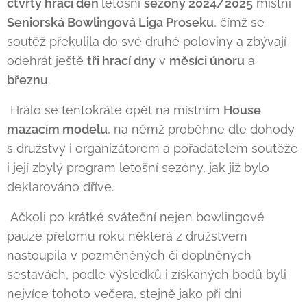
čtvrtý hrací den
letošní
sezóny 2024/2025
místní
Seniorská Bowlingová Liga Proseku
, čímž se
soutěž překulila do své druhé poloviny a zbývají
odehrát ještě
tři hrací dny
v
měsíci únoru
a
březnu
.
Hrálo se tentokráte opět na místním
House
mazacím modelu
, na němž proběhne dle dohody
s družstvy i organizátorem a pořadatelem soutěže
i její zbylý program letošní sezóny, jak již bylo
deklarováno dříve.
Ačkoli po krátké sváteční nejen bowlingové
pauze přelomu roku některá z družstvem
nastoupila v pozměněných či doplněných
sestavách, podle výsledků i získaných bodů byli
nejvíce tohoto večera, stejně jako při dni