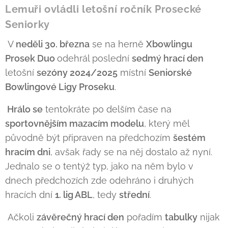
Lemuři ovládli letošní ročník Prosecké
Seniorky
V
neděli 30. března
se na herně
Xbowlingu
Prosek Duo
odehrál poslední
sedmý hrací den
letošní
sezóny 2024/2025
místní
Seniorské
Bowlingové Ligy Proseku
.
Hrálo se
tentokráte po delším čase na
sportovnějším mazacím modelu
, který měl
původně být připraven na předchozím
šestém
hracím dni
, avšak řady se na něj dostalo až nyní.
Jednalo se o tentýž typ, jako na něm bylo v
dnech předchozích zde odehráno i druhých
hracích dní
1. lig ABL
, tedy
střední
.
Ačkoli
závěrečný hrací den
pořadím
tabulky
nijak