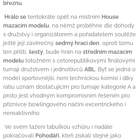
březnu
.
Hrálo se
tentokráte opět na místním
House
mazacím modelu
, na němž proběhne dle dohody
s družstvy i organizátorem a pořadatelem soutěže
ještě její závěrečný
sedmý hrací den
, oproti tomu
ten příští,
šestý
, bude hrán na
středním mazacím
modelu
totožném s celorepublikovými finálovými
turnaji družstvem i jednotlivců
ABL
. Byť se jedná o
model sportovnější, není technickou komisí i díky
ratiu uznám dostačujícím pro turnaje kategorie A a
proto jest vhodným kompromisním řešením pro
příznivce bowlingového náčiní excentrického i
nereaktivního.
Ve svém tažení tabulkou vzhůru i nadále
pokračovali
Pohodáři
, kteří získali stejně jako