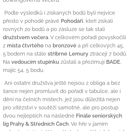
Podle výsledků i získaných bodů byli nejvíce
přesto v pohodě právě
Pohodáři
, kteří získali
rovných 20 bodů a po zásluze se tak stali
družstvem večera
. V celkovém pořadí povyskočili
z
místa čtvrtého
na
bronzové
a při celkových 45,
5 bodem na stále
stříbrné
Lemury
ztrácejí 7 bodů.
Na
vedoucím stupínku
zůstali a přezimují
BADE
,
majíc 54, 5 bodu.
Ani ostatní družstva ještě nejsou z obliga a bez
šance nejen promluvit do pořadí v tabulce, ale i
dění na čelních místech, jež jsou důležitá nejen
pro vítězství v soutěži samotné, ale pro postup
dvou nejlepších na následné
Finále seniorských
lig Prahy & Středních Čech
. Ve hře v jarním