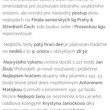
směrodatná pro oceňování letošního soutěžního
snažení, ale rovněž pro následný
postup
dvou
nejlepších na
Finále seniorských lig Prahy &
Středních Čech
, kde budou sebe i
Proseckou ligu
reprezentovat.
Nejbližší, tedy
pátý hrací den
je plánován tradičně
na
neděli
a to
9. února
v obvyklých
18:30
.
Nejvyššího výkonu
večera docílil s 227 body
Jan
Štulc
(Pohodáři), je nově současně i průběžně
Nejlepším hráčem
skupiny díky průměru 191, 33
bodů těsně před dnes nepřítomným
Antonínem
Matějkou
(Lemuři) s průměrem 190, 50 bodů.
Pozice
Nejlepší ženy
se nezměnila a tou je jeho
oddílová kolegyně
Krystyna Janočková
díky