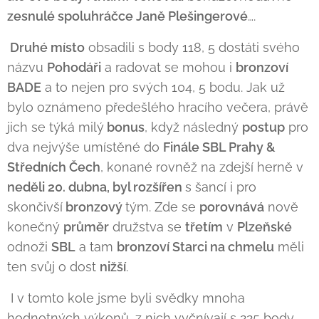
zesnulé spoluhráčce Janě Plešingerové
….
Druhé místo
obsadili s body 118, 5 dostáti svého
názvu
Pohodáři
a radovat se mohou i
bronzoví
BADE
a to nejen pro svých 104, 5 bodu. Jak už
bylo oznámeno předešlého hracího večera, právě
jich se týká milý
bonus
, když následný
postup
pro
dva nejvýše umístěné do
Finále SBL Prahy &
Středních Čech
, konané rovněž na zdejší herně v
neděli 20. dubna, byl rozšířen
s šancí i pro
skončivší
bronzový
tým. Zde se
porovnává
nově
konečný
průměr
družstva se
třetím
v
Plzeňské
odnoži
SBL
a tam
bronzoví Starci na chmelu
měli
ten svůj o dost
nižší
.
I v tomto kole jsme byli svědky mnoha
hodnotných výkonů, z nich vyčnívají s 225 body