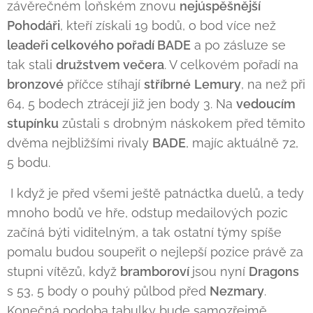
závěrečném loňském znovu
nejúspěšnější
Pohodáři
, kteří získali 19 bodů, o bod více než
leadeři celkového pořadí BADE
a po zásluze se
tak stali
družstvem večera
. V celkovém pořadí na
bronzové
příčce stíhají
stříbrné
Lemury
, na než při
64, 5 bodech ztrácejí již jen body 3. Na
vedoucím
stupínku
zůstali s drobným náskokem před těmito
dvěma nejbližšími rivaly
BADE
, majíc aktuálně 72,
5 bodu.
I když je před všemi ještě patnáctka duelů, a tedy
mnoho bodů ve hře, odstup medailových pozic
začíná býti viditelným, a tak ostatní týmy spíše
pomalu budou soupeřit o nejlepší pozice právě za
stupni vítězů, když
bramboroví
jsou nyní
Dragons
s 53, 5 body o pouhý půlbod před
Nezmary
.
Konečná podoba tabulky bude samozřejmě