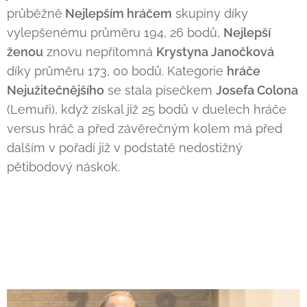
průběžně
Nejlepším hráčem
skupiny díky
vylepšenému průměru 194, 26 bodů,
Nejlepší
ženou
znovu nepřítomná
Krystyna Janočková
díky průměru 173, 00 bodů. Kategorie
hráče
Nejužitečnějšího
se stala písečkem
Josefa Colona
(Lemuři), když získal již 25 bodů v duelech hráče
versus hráč a před závěrečným kolem má před
dalším v pořadí již v podstatě nedostižný
pětibodový náskok.