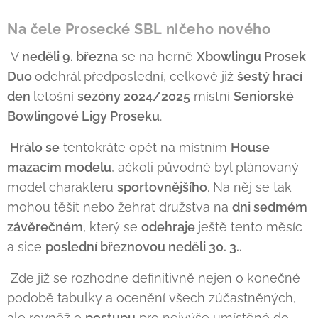
Na čele Prosecké SBL ničeho nového
V
neděli 9. března
se na herně
Xbowlingu Prosek
Duo
odehrál předposlední, celkově již
šestý hrací
den
letošní
sezóny 2024/2025
místní
Seniorské
Bowlingové Ligy Proseku
.
Hrálo se
tentokráte opět na místním
House
mazacím modelu
, ačkoli původně byl plánovaný
model charakteru
sportovnějšího
. Na něj se tak
mohou těšit nebo žehrat družstva na
dni sedmém
závěrečném
, který se
odehraje
ještě tento měsíc
a sice
poslední březnovou neděli 30. 3..
Zde již se rozhodne definitivně nejen o konečné
podobě tabulky a ocenění všech zúčastněných,
ale rovněž o
postupu
pro nejvýše umístěné do