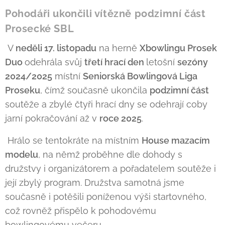
Pohodáři ukončili vítězně podzimní část
Prosecké SBL
V
neděli 17. listopadu
na herně
Xbowlingu Prosek
Duo
odehrála svůj
třetí hrací den
letošní
sezóny
2024/2025
místní
Seniorská Bowlingová Liga
Proseku
, čímž současně ukončila
podzimní část
soutěže a zbylé čtyři hrací dny se odehrají coby
jarní pokračování až v
roce 2025
.
Hrálo se tentokráte na místním
House mazacím
modelu
, na němž proběhne dle dohody s
družstvy i organizátorem a pořadatelem soutěže i
její zbylý program. Družstva samotná jsme
současně i potěšili poníženou výši startovného,
což rovněž přispělo k pohodovému
bowlingovému večeru.