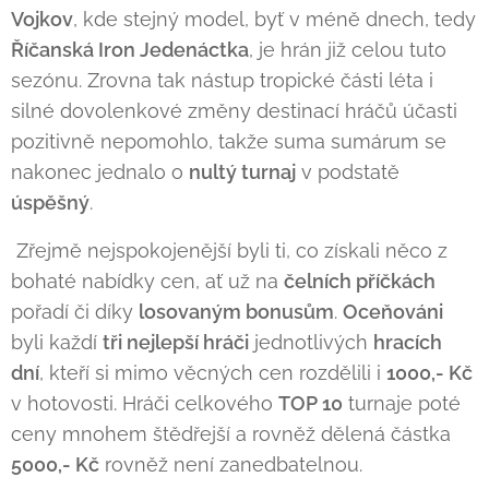
Vojkov
, kde stejný model, byť v méně dnech, tedy
Říčanská Iron Jedenáctka
, je hrán již celou tuto
sezónu. Zrovna tak nástup tropické části léta i
silné dovolenkové změny destinací hráčů účasti
pozitivně nepomohlo, takže suma sumárum se
nakonec jednalo o
nultý turnaj
v podstatě
úspěšný
.
Zřejmě nejspokojenější byli ti, co získali něco z
bohaté nabídky cen, ať už na
čelních příčkách
pořadí či díky
losovaným bonusům
.
Oceňováni
byli každí
tři nejlepší hráči
jednotlivých
hracích
dní
, kteří si mimo věcných cen rozdělili i
1000,- Kč
v hotovosti. Hráči celkového
TOP 10
turnaje poté
ceny mnohem štědřejší a rovněž dělená částka
5000,- Kč
rovněž není zanedbatelnou.