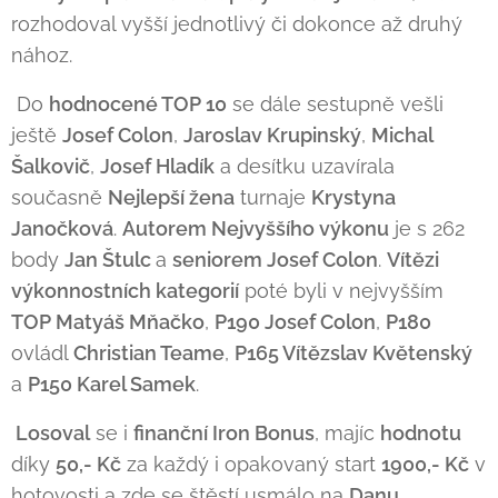
rozhodoval vyšší jednotlivý či dokonce až druhý
nához.
Do
hodnocené TOP 10
se dále sestupně vešli
ještě
Josef Colon
,
Jaroslav Krupinský
,
Michal
Šalkovič
,
Josef Hladík
a desítku uzavírala
současně
Nejlepší žena
turnaje
Krystyna
Janočková
.
Autorem Nejvyššího výkonu
je s 262
body
Jan Štulc
a
seniorem Josef Colon
.
Vítězi
výkonnostních kategorií
poté byli v nejvyšším
TOP Matyáš Mňačko
,
P190 Josef Colon
,
P180
ovládl
Christian Teame
,
P165 Vítězslav Květenský
a
P150 Karel Samek
.
Losoval
se i
finanční Iron Bonus
, majíc
hodnotu
díky
50,- Kč
za každý i opakovaný start
1900,- Kč
v
hotovosti a zde se štěstí usmálo na
Danu