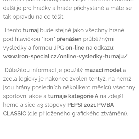
další je pro hráčky a hráče přichystané a máte se
tak opravdu na co těšit.
I tento
turnaj
bude stejně jako všechny hrané
pod hlavičkou "Iron"
přenášen
průběžnými
výsledky a formou JPG
on-line
na odkazu:
www.iron-special.cz/online-vysledky-turnaju/
Důležitou informací je použitý
mazací model
a
zcela logicky je nakonec zvolen tentýž, na němž
jsou hrány posledních několikero měsíců všechny
sportovní akce a
turnaje kategorie A
na zdejší
herně a sice 43 stopový
PEPSI 2021 PWBA
CLASSIC
(dle přiloženého grafického ztvárnění).