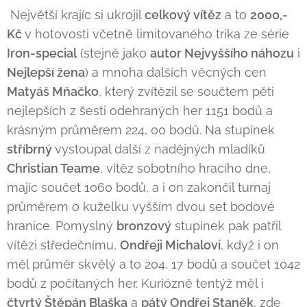
Největší krajíc si ukrojil
celkový vítěz
a to
2000,-
Kč
v hotovosti včetně limitovaného trika ze série
Iron-special
(stejně jako
autor Nejvyššího náhozu
i
Nejlepší žena
) a mnoha dalších věcných cen
Matyáš Mňačko
, který zvítězil se součtem pěti
nejlepších z šesti odehraných her 1151 bodů a
krásným průměrem 224, 00 bodů. Na stupínek
stříbrný
vystoupal další z nadějných mladíků
Christian Teame
, vítěz sobotního hracího dne,
majíc součet 1060 bodů, a i on zakončil turnaj
průměrem o kuželku vyšším dvou set bodové
hranice. Pomyslný
bronzový
stupínek pak patřil
vítězi středečnímu,
Ondřeji Michalovi
, když i on
měl průměr skvělý a to 204, 17 bodů a součet 1042
bodů z počítaných her. Kuriózně tentýž měl i
čtvrtý Štěpán Blaška
a
pátý Ondřej Staněk
, zde