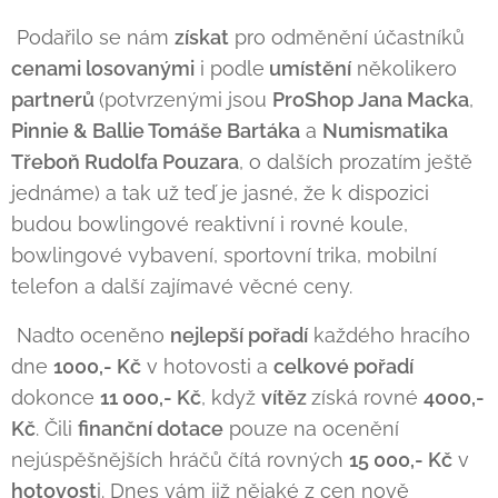
Podařilo se nám
získat
pro odměnění účastníků
cenami losovanými
i podle
umístění
několikero
partnerů
(potvrzenými jsou
ProShop Jana Macka
,
Pinnie & Ballie Tomáše Bartáka
a
Numismatika
Třeboň Rudolfa Pouzara
, o dalších prozatím ještě
jednáme) a tak už teď je jasné, že k dispozici
budou bowlingové reaktivní i rovné koule,
bowlingové vybavení, sportovní trika, mobilní
telefon a další zajímavé věcné ceny.
Nadto oceněno
nejlepší pořadí
každého hracího
dne
1000,- Kč
v hotovosti a
celkové pořadí
dokonce
11 000,- Kč
, když
vítěz
získá rovné
4000,-
Kč
. Čili
finanční dotace
pouze na ocenění
nejúspěšnějších hráčů čítá rovných
15 000,- Kč
v
hotovost
i. Dnes vám již nějaké z cen nově