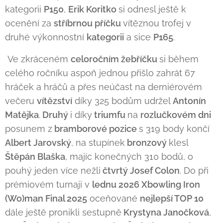
kategorii
P150
,
Erik Koritko
si odnesl ještě k
ocenění za
stříbrnou příčku
vítěznou trofej v
druhé výkonnostní
kategorii
a sice
P165
.
Ve zkráceném
celoročním žebříčku
si během
celého ročníku aspoň jednou přišlo zahrát 67
hráček a hráčů a přes neúčast na derniérovém
večeru
vítězství
díky 325 bodům udržel
Antonín
Matějka
.
Druhý
i díky
triumfu
na
rozlučkovém dni
posunem z
bramborové pozice
s 319 body končí
Albert Jarovský
, na stupínek
bronzový
klesl
Štěpán Blaška
, majíc konečných 310 bodů, o
pouhý jeden více nežli
čtvrtý Josef Colon
. Do při
prémiovém turnaji v
lednu 2026 Xbowling Iron
(Wo)man Final 2025
oceňované
nejlepší TOP 10
dále ještě pronikli sestupně
Krystyna Janočková
,