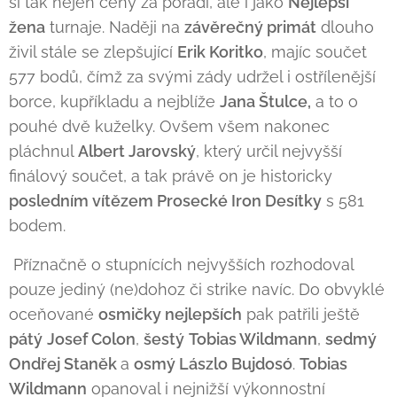
si tak nejen ceny za pořadí, ale i jako
Nejlepší
žena
turnaje. Naději na
závěrečný primát
dlouho
živil stále se zlepšující
Erik Koritko
, majíc součet
577 bodů, čímž za svými zády udržel i ostřílenější
borce, kupříkladu a nejblíže
Jana Štulce,
a to o
pouhé dvě kuželky. Ovšem všem nakonec
pláchnul
Albert Jarovský
, který určil nejvyšší
finálový součet, a tak právě on je historicky
posledním vítězem Prosecké Iron Desítky
s 581
bodem.
Příznačně o stupnících nejvyšších rozhodoval
pouze jediný (ne)dohoz či strike navíc. Do obvyklé
oceňované
osmičky nejlepších
pak patřili ještě
pátý
Josef Colon
,
šestý
Tobias Wildmann
,
sedmý
Ondřej Staněk
a
osmý Lászlo Bujdosó
.
Tobias
Wildmann
opanoval i nejnižší výkonnostní