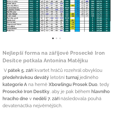
Nejlepší forma na zářijové Prosecké Iron
Desítce potkala Antonína Matějku
V
pátek 5. září
kvartet hráčů rozehrál obvyklou
předehrávkou devátý
letošní
turnaj
jediného
kategorie A
na herně
Xbowlingu Prosek Duo
, tedy
Prosecké Iron Desítky
, aby je pak během
hlavního
hracího dne
v
neděli
7. září
následovala pouhá
devatenáctka nejvěrnějších.