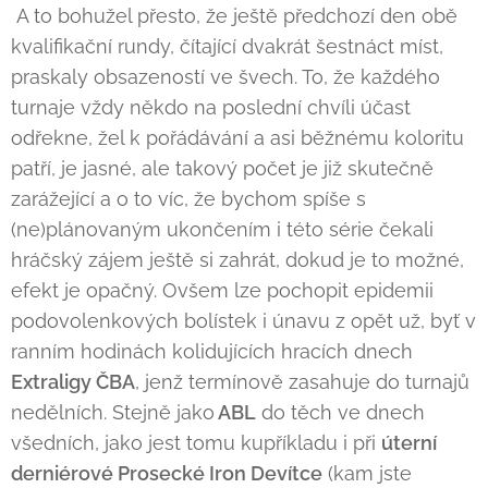
A to bohužel přesto, že ještě předchozí den obě
kvalifikační rundy, čítající dvakrát šestnáct míst,
praskaly obsazeností ve švech. To, že každého
turnaje vždy někdo na poslední chvíli účast
odřekne, žel k pořádávání a asi běžnému koloritu
patří, je jasné, ale takový počet je již skutečně
zarážející a o to víc, že bychom spíše s
(ne)plánovaným ukončením i této série čekali
hráčský zájem ještě si zahrát, dokud je to možné,
efekt je opačný. Ovšem lze pochopit epidemii
podovolenkových bolístek i únavu z opět už, byť v
ranním hodinách kolidujících hracích dnech
Extraligy ČBA
, jenž termínově zasahuje do turnajů
nedělních. Stejně jako
ABL
do těch ve dnech
všedních, jako jest tomu kupříkladu i při
úterní
derniérové Prosecké Iron Devítce
(kam jste