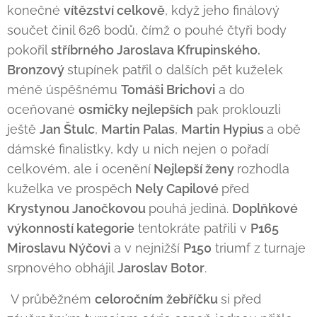
konečné
vítězství celkově
, když jeho finálový
součet činil 626 bodů, čímž o pouhé čtyři body
pokořil
stříbrného Jaroslava Kfrupinského.
Bronzový
stupínek patřil o dalších pět kuželek
méně úspěšnému
Tomáši Brichovi
a do
oceňované
osmičky nejlepších
pak proklouzli
ještě
Jan Štulc
,
Martin Palas
,
Martin Hypius
a obě
dámské finalistky, kdy u nich nejen o pořadí
celkovém, ale i ocenění
Nejlepší ženy
rozhodla
kuželka ve prospěch
Nely Capilové
před
Krystynou Janočkovou
pouhá jediná.
Doplňkové
výkonností kategorie
tentokráte patřili v
P165
Miroslavu Nýčovi
a v nejnižší
P150
triumf z turnaje
srpnového obhájil
Jaroslav Botor
.
V průběžném
celoročním žebříčku
si před