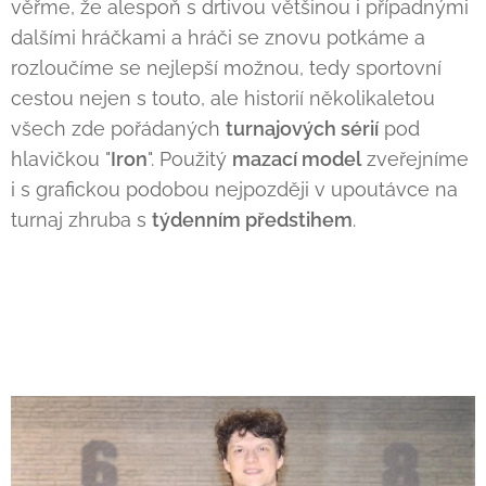
věřme, že alespoň s drtivou většinou i případnými
dalšími hráčkami a hráči se znovu potkáme a
rozloučíme se nejlepší možnou, tedy sportovní
cestou nejen s touto, ale historií několikaletou
všech zde pořádaných
turnajových sérií
pod
hlavičkou "
Iron
". Použitý
mazací model
zveřejníme
i s grafickou podobou nejpozději v upoutávce na
turnaj zhruba s
týdenním předstihem
.