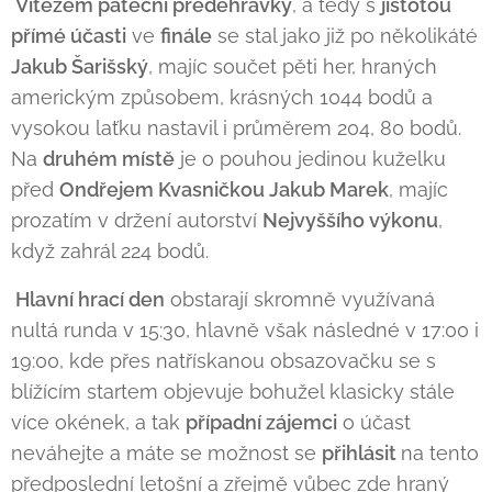
Vítězem páteční předehrávky
, a tedy s
jistotou
přímé účasti
ve
finále
se stal jako již po několikáté
Jakub Šarišský
, majíc součet pěti her, hraných
americkým způsobem, krásných 1044 bodů a
vysokou laťku nastavil i průměrem 204, 80 bodů.
Na
druhém místě
je o pouhou jedinou kuželku
před
Ondřejem Kvasničkou Jakub Marek
, majíc
prozatím v držení autorství
Nejvyššího výkonu
,
když zahrál 224 bodů.
Hlavní hrací den
obstarají skromně využívaná
nultá runda v 15:30, hlavně však následné v 17:00 i
19:00, kde přes natřískanou obsazovačku se s
blížícím startem objevuje bohužel klasicky stále
více okének, a tak
případní zájemci
o účast
neváhejte a máte se možnost se
přihlásit
na tento
předposlední letošní a zřejmě vůbec zde hraný