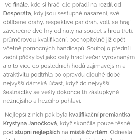
Ve
finále
, kde si hráči dle pořadí na rozdíl od
Desperáta
, kdy jsou sestupně nasazeni, své
oblíbené dráhy, respektive pár drah, volí, se hrají
závěrečné dvě hry od nuly na součet s hrou třetí,
průměrovou kvalifikační, pochopitelně již opět
včetně pomocných handicapů. Souboj o přední i
zadní příčky byl jako celý hrací večer vyrovnaným
a o to více do posledních hodů zajímavějším a
atraktivitu podtrhla po opravdu dlouhé době
nejvyšší dámská účast, když do nejvyšší
šestnáctky se vešly dokonce tři zástupkyně
něžnějšího a hezčího pohlaví.
Nejlepší z nich pak byla
kvalifikační premiantka
Krystyna Janočková
, když skončila pouze těsně
pod
stupni nejlepších
na
místě čtvrtém
. Odnesla