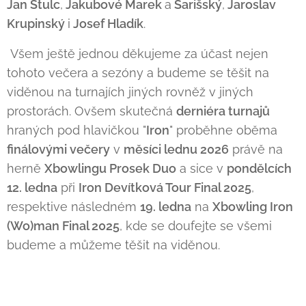
Jan Štulc
,
Jakubové Marek
a
Šarišský
,
Jaroslav
Krupinský
i
Josef Hladík
.
Všem ještě jednou děkujeme za účast nejen
tohoto večera a sezóny a budeme se těšit na
viděnou na turnajích jiných rovněž v jiných
prostorách. Ovšem skutečná
derniéra turnajů
hraných pod hlavičkou "
Iron
" proběhne oběma
finálovými večery
v
měsíci lednu 2026
právě na
herně
Xbowlingu Prosek Duo
a sice v
pondělcích
12. ledna
při
Iron Devítková Tour Final 2025
,
respektive následném
19. ledna
na
Xbowling Iron
(Wo)man Final 2025
, kde se doufejte se všemi
budeme a můžeme těšit na viděnou.