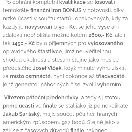
Po dohrání kompletní
kvalifikace
se
losoval
i
tentokráte
finanční Iron BONUS
v hotovosti, díky
nízké účasti v součtu startů i opakovaných, kdy za
každý je
navyšován
o
50,- Kč
, se jeho
výše
ani
zdaleka nepřiblížila možné kolem
2800,- Kč
, ale i
tak
1450,- Kč
bylo příjemných pro
vylosovaného
opravdového
šťastlivce
, jímž neuvěřitelnou
shodou okolností a štěstím stejně jako měsíce
předešlého
Josef Vlček
, když minule výhru získal
za
místo osmnácté
, nyní dokonce až
třiadvacáté
,
jenž generátor náhodných čísel zvolil
výherním
.
Vítězem páteční předehrávky
, a tedy s jistotou
přímé účasti
ve
finále
se stal jako již po několikáté
Jakub Šarišský
, majíc součet pěti her, hraných
americkým způsobem, 927 bodů. Stejně jako v
září se z časových důvodů
finále
nakonec