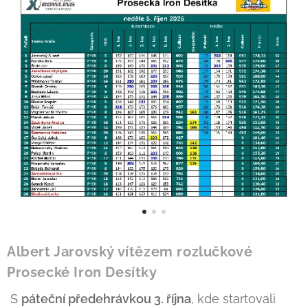
Albert Jarovský vítězem rozlučkové
Prosecké Iron Desítky
S
páteční předehrávkou 3. října
, kde startovali