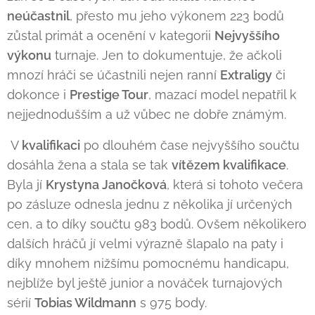
neúčastnil
, přesto mu jeho výkonem 223 bodů
zůstal primát a ocenění v kategorii
Nejvyššího
výkonu
turnaje. Jen to dokumentuje, že ačkoli
mnozí hráči se účastnili nejen ranní
Extraligy
či
dokonce i
Prestige Tour
, mazací model nepatřil k
nejjednodušším a už vůbec ne dobře známým.
V
kvalifikaci
po dlouhém čase nejvyššího součtu
dosáhla žena a stala se tak
vítězem kvalifikace
.
Byla jí
Krystyna Janočková
, která si tohoto večera
po zásluze odnesla jednu z několika jí určených
cen, a to díky součtu 983 bodů. Ovšem několikero
dalších hráčů jí velmi výrazně šlapalo na paty i
díky mnohem nižšímu pomocnému handicapu,
nejblíže byl ještě junior a nováček turnajových
sérií
Tobias Wildmann
s 975 body.