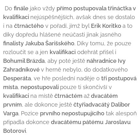
Do
finále
jako vždy
přímo postupovala třináctka v
kvalifikaci
nejúspěšnějších, avšak dnes se dostalo
i na
čtrnáctého
v pořadí, jímž byl
Erik Koritko
a to
díky dopředu hlášené neúčasti jinak jasného
finalisty Jakuba Šarišského
. Díky tomu, že pouze
rozloučit se a jen
kvalifikaci
odehrát přišel i
Bohumil Brázda
, aby poté ještě
náhradnice Ivy
Zahradníkové
v herně nebylo, do dodatkového
Desperáta
, ve hře poslední naděje o
tři postupová
místa
,
nepostupovali
pouze ti skončivší v
kvalifikaci
na místě
čtrnáctém
až
dvacátém
prvním
, ale dokonce ještě
čtyřiadvacátý Dalibor
Varga
. Pozice
prvního nepostupujícího
tak alespoň
připadla dokonce
dvacátému pátému
Jaroslavu
Botorovi
.