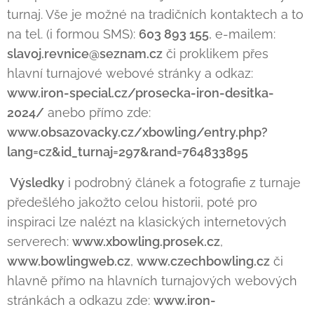
turnaj. Vše je možné na tradičních kontaktech a to
na tel. (i formou SMS):
603 893 155
, e-mailem:
slavoj.revnice@seznam.cz
či proklikem přes
hlavní turnajové webové stránky a odkaz:
www.iron-special.cz/prosecka-iron-desitka-
2024/
anebo přímo zde:
www.obsazovacky.cz/xbowling/entry.php?
lang=cz&id_turnaj=297&rand=764833895
Výsledky
i podrobný článek a fotografie z turnaje
předešlého jakožto celou historii, poté pro
inspiraci lze nalézt na klasických internetových
serverech:
www.xbowling.prosek.cz
,
www.bowlingweb.cz
,
www.czechbowling.cz
či
hlavně přímo na hlavních turnajových webových
stránkách a odkazu zde:
www.iron-