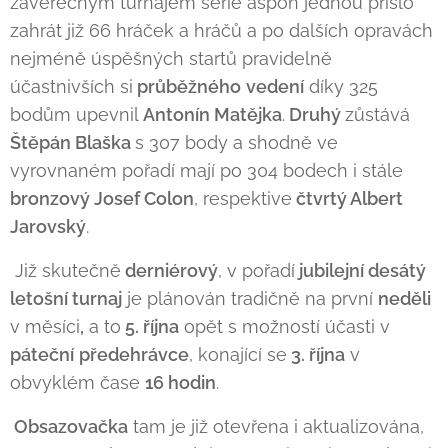
závěrečným turnajem série aspoň jednou přišlo
zahrát již 66 hráček a hráčů a po dalších opravách
nejméně úspěšných startů pravidelně
účastnivších si
průběžného
vedení
díky 325
bodům upevnil
Antonín Matějka
.
Druhý
zůstává
Štěpán Blaška
s 307 body a shodně ve
vyrovnaném pořadí mají po 304 bodech i stále
bronzový Josef Colon
, respektive
čtvrtý Albert
Jarovský
.
Již skutečně
derniérový
, v pořadí
jubilejní desátý
letošní turnaj
je plánován tradičně na první
neděli
v měsíci
,
a to
5. října
opět s možností účasti v
páteční
předehrávce
, konající se
3. října
v
obvyklém čase
16 hodin
.
Obsazovačka
tam je již otevřena i aktualizována,