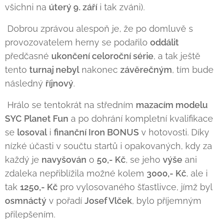
všichni na
úterý 9. září
i tak zváni).
Dobrou zprávou alespoň je, že po domluvě s
provozovatelem herny se podařilo
oddálit
předčasné
ukončení celoroční série
, a tak ještě
tento
turnaj nebyl
nakonec
závěrečným
, tím bude
následný
říjnový
.
Hrálo se tentokrát na středním
mazacím modelu
SYC
Planet Fun
a po dohrání kompletní kvalifikace
se
losoval
i
finanční Iron BONUS
v hotovosti. Díky
nízké účasti v součtu startů i opakovaných, kdy za
každý je
navyšován
o
50,- Kč
, se jeho
výše
ani
zdaleka nepřiblížila možné kolem
3000,- Kč
, ale i
tak
1250,- Kč
pro vylosovaného šťastlivce, jímž byl
osmnáctý
v pořadí
Josef Vlček
, bylo příjemným
přilepšením.