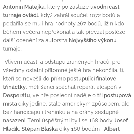
Antonín Matějka
, který po zásluze
úvodní část
turnaje ovládl
, když zahrál součet 1072 bodů a
podařila se mu i hra hodnoty 267 bodů, již nikdo
během večera nepřekonal a tak převzal posléze
další ocenění za autorství
Nejvyššího výkonu
turnaje.
Vlivem účasti a odstupu zraněných hráčů, pro
všechny ostatní přítomné ještě hra nekončila, ti,
kteří se nevešli do
přímo postupující finálové
třináctky
, měli šanci spáchat reparát alespoň v
Desperátu
, ve hře poslední naděje o
tři postupová
místa
díky jediné, stále americkým způsobem, ale
bez handicapu i tréninku a na dráhy sestupně
nasazeni. Těmi úspěšnými byli se 168 body
Josef
Hladík
,
Štěpán Blaška
díky 166 bodům i
Albert