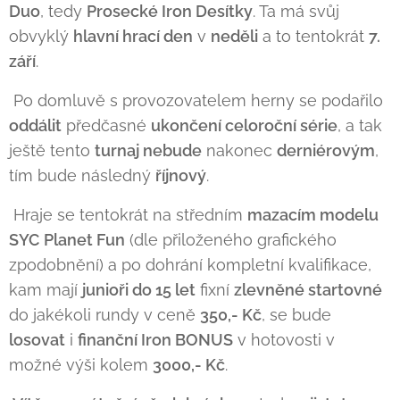
Duo
, tedy
Prosecké Iron Desítky
. Ta má svůj
obvyklý
hlavní hrací den
v
neděli
a to tentokrát
7.
září
.
Po domluvě s provozovatelem herny se podařilo
oddálit
předčasné
ukončení celoroční série
, a tak
ještě tento
turnaj nebude
nakonec
derniérovým
,
tím bude následný
říjnový
.
Hraje se tentokrát na středním
mazacím modelu
SYC
Planet Fun
(dle přiloženého grafického
zpodobnění) a po dohrání kompletní kvalifikace,
kam mají
junioři do 15 let
fixní
zlevněné startovné
do jakékoli rundy v ceně
350,- Kč
, se bude
losovat
i
finanční Iron BONUS
v hotovosti v
možné výši kolem
3000,- Kč
.