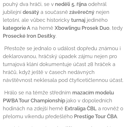
pouhý dva hráči, se v
neděli
5. října
odehrál
jubilejní
desátý
a současně
závěrečný
nejen
letošní, ale vůbec historicky
turnaj
jediného
kategorie A
na herně
Xbowlingu Prosek Duo
, tedy
Prosecké Iron Desítky
.
Přestože se jednalo o událost dopředu známou i
deklarovanou, hráčský úpadek zájmu nejen pro
turnajová klání dokumentuje účast 28 hráček a
hráčů, když ještě v časech nedávných
návštěvnost neklesala pod čtyřicetičlennou účast.
Hrálo se na témže středním
mazacím modelu
PWBA Tour Championship
jako v dopoledních
hodinách na zdejší herně
Extraliga ČBL
a rovněž o
přelomu víkendu předešlého
Prestige Tour ČBA
.