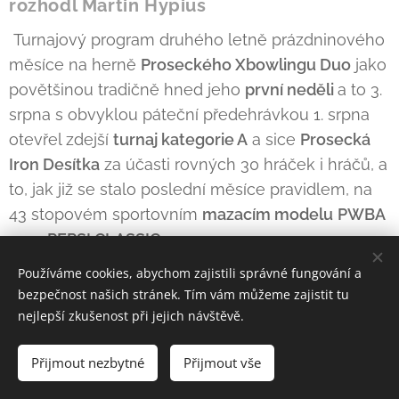
rozhodl Martin Hypius
Turnajový program druhého letně prázdninového
měsíce na herně
Proseckého Xbowlingu Duo
jako
povětšinou tradičně hned jeho
první neděli
a to 3.
srpna s obvyklou páteční předehrávkou 1. srpna
otevřel zdejší
turnaj kategorie A
a sice
Prosecká
Iron Desítka
za účasti rovných 30 hráček i hráčů, a
to, jak již se stalo poslední měsíce pravidlem, na
43 stopovém sportovním
mazacím modelu
PWBA
2021 PEPSI CLASSIC
.
Používáme cookies, abychom zajistili správné fungování a
V
kvalifikaci
svou zkušenost i letitou odolnost
bezpečnost našich stránek. Tím vám můžeme zajistit tu
nejlépe zúročil a po turnaji minulém
obhájil
nejlepší zkušenost při jejich návštěvě.
nejlepší výchozí pozici do závěrečné části večera
Josef Colon
a to díky 1033 bodům. Druhým, komu
Přijmout nezbytné
Přijmout vše
se ještě tentokráte podařilo překonat hranici