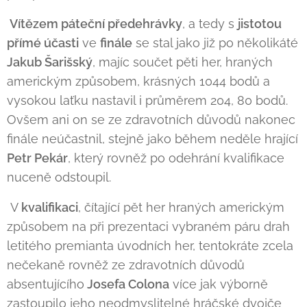
Vítězem páteční předehrávky
, a tedy s
jistotou
přímé účasti
ve
finále
se stal jako již po několikáté
Jakub Šarišský
, majíc součet pěti her, hraných
americkým způsobem, krásných 1044 bodů a
vysokou laťku nastavil i průměrem 204, 80 bodů.
Ovšem ani on se ze zdravotních důvodů nakonec
finále neúčastnil, stejně jako během neděle hrající
Petr Pekár
, který rovněž po odehrání kvalifikace
nuceně odstoupil.
V
kvalifikaci
, čítající pět her hraných americkým
způsobem na při prezentaci vybraném páru drah
letitého premianta úvodních her, tentokráte zcela
nečekaně rovněž ze zdravotních důvodů
absentujícího
Josefa Colona
více jak výborně
zastoupilo jeho neodmyslitelné hráčské dvojče