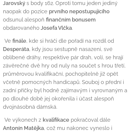
Jarovský
s body 162. Oproti tomu jeden jediný
naopak do pozice
prvního nepostupujícího
odsunul alespoň
finančním bonusem
obdarovaného
Josefa Vlčka
.
Ve
finále
, kde si hráči dle pořadí na rozdíl od
Desperáta
, kdy jsou sestupně nasazeni, své
oblíbené dráhy, respektive pár drah, volí, se hrají
závěrečné dvě hry od nuly na součet s hrou třetí,
průměrovou kvalifikační, pochopitelně již opět
včetně pomocných handicapů. Souboj o přední i
zadní příčky byl hodně zajímavým i vyrovnaným a
po dlouhé době jej okořenila i účast alespoň
dvojnásobná dámská.
Ve výkonech z
kvalifikace
pokračoval dále
Antonín Matějka
, což mu nakonec vyneslo i